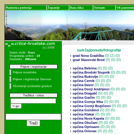
Planinska područja
Županije
Baza slika
Turizam
VR panoram
sadržaj/ponuda/fotografije
Dobro došli :
Gost
(0)
(2) (0)
grad Nova Gradiška
Posjetitelja online :
19
Statistika :
AWstats
(0)
(0) (0)
grad Slavonski Brod
Prijave i registracije
(0)
(0) (0)
općina Bebrina
(0)
(0) (0)
Prijava suradnika
općina Brodski Stupnik
(0)
(0) (0)
općina Bukovlje
Prijave i registracije članova
(0)
(0) (0)
općina Cernik
(0)
(0) (0)
općina Davor
Ažuriranje podataka gradovi
(0)
(0) (0)
općina Donji Andrijevci
(0)
(0) (0)
općina Dragalić
Tražilica - crtice
(0)
(0) (0)
općina Garčin
(0)
(0) (0)
općina Gornja Vrba
(0)
(0) (0)
općina Gornji Bogićevci
(0)
(0) (0)
općina Gundinci
(0)
(0) (0)
općina Klakar
(0)
(0) (0)
općina Nova Kapela
(0)
(0) (0)
općina Okučani
(0)
(0) (0)
općina Oprisavci
(0)
(0) (0)
općina Oriovac