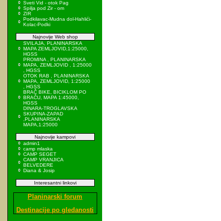
Sveti Vid - otok Pag
Spilja pod Zir - om
ZIR
Podkilavac-Mudna dol-Hahlići-
Kolac-Podki
Najnovije Web shop
SVILAJA, PLANINARSKA
MAPA ZEMLJOVID,1:25000,
HGSS
PROMINA , PLANINARSKA
MAPA, ZEMLJOVID , 1:25000
, HGSS
OTOK RAB , PLANINARSKA
MAPA, ZEMLJOVID, 1:25000
, HGSS
BRAČ BIKE, BICIKLOM PO
BRAČU, MAPA 1:45000,
HGSS
DINARA-TROGLAVSKA
SKUPINA-ZAPAD
,PLANINARSKA
MAPA,1:25000
Najnovije kampovi
admin1
camp mlaska
CAMP SEGET
CAMP VRANJICA
BELVEDERE
Diana & Josip
Interesantni linkovi
Planinarski forum
Destinacije po gledanosti