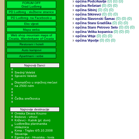
(0)
(0) (0)
općina Podcrkavlje
FORUM OFF
(0)
(0) (0)
općina Rešetari
Grad Ludbreg
(0)
(0) (0)
općina Sibinj
PD Ludbreg - službene stranice
(0)
(0) (0)
općina Sikirevci
PD Ludbreg- na Facebook-u
(0)
(0) (0)
općina Slavonski Šamac
(0)
(0) (0)
općina Stara Gradiška
Eko vijesti
(0)
(0) (0)
općina Staro Petrovo Selo
Mapa weba
(0)
(0) (0)
općina Velika kopanica
Web shop mountain maps of
(0)
(0) (0)
općina Vrbje
Croatia, Wanderkarte of Croatia
(0)
(0) (0)
općina Vrpolje
Restorani i hoteli
Auto kampovi
Apartmani i sobe
Najnoviji članci
Srednji Velebit
Sjeverni Velebit
Dramatično u snježnoj mećavi
na 2500 ndm
Češka smrčkovica
Najnovije destinacije
Omiska Dinara Kruzno
Biokovo - vrhovi
Križevci - Kalnik (pl. dom)
Ludbreška planinarska
obilaznica
Krma - Triglav 4/5.10.2008
Slovenija
Egeria put - Hrvatska - Iovia