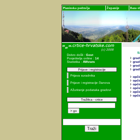
Planinska područja
Županije
Baza sl
sadr
Dobro došli :
Gost
grad 
Posjetitelja online :
14
Statistika :
AWstats
grad
grad 
grad
Prijave i registracije
Prijava suradnika
opći
opći
Prijave i registracije članova
opći
opći
Ažuriranje podataka gradovi
opći
opći
Tražilica - crtice