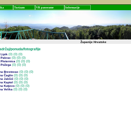
ika
Turizam
VR panorame
Informacije
Županije Hrvatske
žaj/ponuda/fotografije
(0)
(0) (0)
Lipik
(0)
(0) (0)
 Pakrac
(0)
(0) (0)
Pleternica
(0)
(0) (0)
 Požega
(0)
(0) (0)
na Brestovac
(0)
(0) (0)
na Čaglin
(0)
(0) (0)
na Jakšić
(0)
(0) (0)
na Kaptol
(0)
(0) (0)
na Kutjevo
(0)
(0) (0)
na Velika