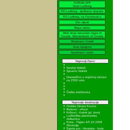
FORUM OFF
Grad Ludbreg
PD Ludbreg - službene stranice
PD Ludbreg- na Facebook-u
Eko vijesti
Mapa weba
Web shop mountain maps of
Croatia, Wanderkarte of Croatia
Restorani i hoteli
Auto kampovi
Apartmani i sobe
Najnoviji članci
Srednji Velebit
Sjeverni Velebit
Dramatično u snježnoj mećavi
na 2500 ndm
Češka smrčkovica
Najnovije destinacije
Omiska Dinara Kruzno
Biokovo - vrhovi
Križevci - Kalnik (pl. dom)
Ludbreška planinarska
obilaznica
Krma - Triglav 4/5.10.2008
Slovenija
Egeria put - Hrvatska - Iovia