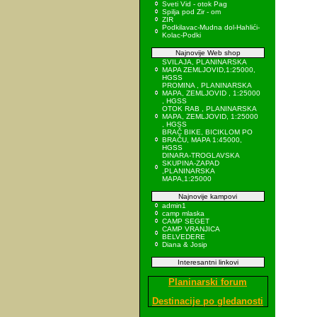
Sveti Vid - otok Pag
Spilja pod Zir - om
ZIR
Podkilavac-Mudna dol-Hahlići-
Kolac-Podki
Najnovije Web shop
SVILAJA, PLANINARSKA
MAPA ZEMLJOVID,1:25000,
HGSS
PROMINA , PLANINARSKA
MAPA, ZEMLJOVID , 1:25000
, HGSS
OTOK RAB , PLANINARSKA
MAPA, ZEMLJOVID, 1:25000
, HGSS
BRAČ BIKE, BICIKLOM PO
BRAČU, MAPA 1:45000,
HGSS
DINARA-TROGLAVSKA
SKUPINA-ZAPAD
,PLANINARSKA
MAPA,1:25000
Najnovije kampovi
admin1
camp mlaska
CAMP SEGET
CAMP VRANJICA
BELVEDERE
Diana & Josip
Interesantni linkovi
Planinarski forum
Destinacije po gledanosti