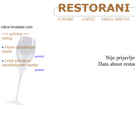
crtice-hrvatske.com
>>> početna <<<
natrag
Prijavi ugostiteljski
objekt
pomoć
Nije prijavlje
Uredi podatke o
Data about restau
ugostiteljskom objektu
pomoć