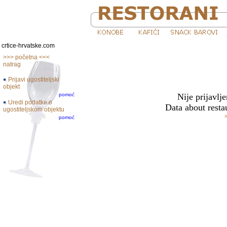
crtice-hrvatske.com
>>> početna <<<
natrag
Prijavi ugostiteljski
objekt
pomoć
Nije prijavlje
Uredi podatke o
Data about restau
ugostiteljskom objektu
pomoć