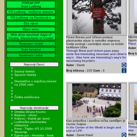
FORUM OFF
Grad Ludbreg
PD Ludbreg - službene stranice
PD Ludbreg- na Facebook-u
Eko vijesti
Mapa weba
Web shop mountain maps of
Mjesto
Pored Bresta pod Učkom prolaze
Croatia, Wanderkarte of Croatia
žigom
planinarske staze iz nekoliko smjerova .
Restorani i hoteli
Place 
Ovdje postoje i zanimljive staze za brdski
biciklizam Učka .
Autor 
Auto kampovi
Through Brest pod Uckom pass away
Broj k
some few interesting mountain and climer's
Apartmani i sobe
way's . Also here are interesting's way's for
mountaing bicyclist's .
Najnoviji članci
Autor :
Damir
Broj klikova :
225
Com :
0
Srednji Velebit
Sjeverni Velebit
Dramatično u snježnoj mećavi
na 2500 ndm
Češka smrčkovica
Najnovije destinacije
Omiska Dinara Kruzno
Biokovo - vrhovi
Križevci - Kalnik (pl. dom)
Kao polazišna i završna točka zamišljen je
Ludbreška planinarska
Kroz S
Centar Svijeta .
obilaznica
Throu
In the Center of the World is begin and
Krma - Triglav 4/5.10.2008
way .
end of LPP .
Slovenija
Autor 
Autor :
Damir Klarić
Egeria put - Hrvatska - Iovia