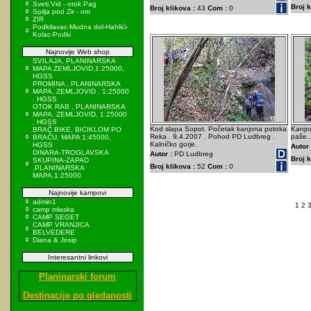
Sveti Vid - otok Pag
Broj k
Broj klikova :
43
Com :
0
Spilja pod Zir - om
ZIR
Podkilavac-Mudna dol-Hahlići-
Kolac-Podki
Najnovije Web shop
SVILAJA, PLANINARSKA
MAPA ZEMLJOVID,1:25000,
HGSS
PROMINA , PLANINARSKA
MAPA, ZEMLJOVID , 1:25000
, HGSS
OTOK RAB , PLANINARSKA
MAPA, ZEMLJOVID, 1:25000
, HGSS
Kod slapa Sopot. Početak kanjona potoka
Kanjon
BRAČ BIKE, BICIKLOM PO
Reka . 9.4.2007 . Pohod PD Ludbreg .
paše..
BRAČU, MAPA 1:45000,
Kalničko gorje.
HGSS
Autor 
DINARA-TROGLAVSKA
Autor :
PD Ludbreg
Broj k
SKUPINA-ZAPAD
Broj klikova :
52
Com :
0
,PLANINARSKA
MAPA,1:25000
Najnovije kampovi
admin1
1
2
camp mlaska
CAMP SEGET
CAMP VRANJICA
BELVEDERE
Diana & Josip
Interesantni linkovi
Planinarski forum
Destinacije po gledanosti