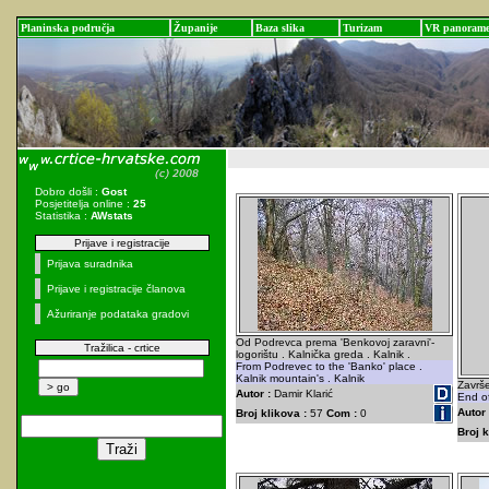
Planinska područja
Županije
Baza slika
Turizam
VR panoram
Dobro došli :
Gost
Posjetitelja online :
25
Statistika :
AWstats
Prijave i registracije
Prijava suradnika
Prijave i registracije članova
Ažuriranje podataka gradovi
Od Podrevca prema 'Benkovoj zaravni'-
Tražilica - crtice
logorištu . Kalnička greda . Kalnik .
From Podrevec to the 'Banko' place .
Kalnik mountain's . Kalnik
Završe
Autor :
Damir Klarić
End of
Autor 
Broj klikova :
57
Com :
0
Broj k