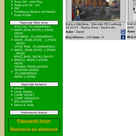
Sveti Vid - otok Pag
Spilja pod Zir - om
ZIR
Podkilavac-Mudna dol-Hahlići-
Kolac-Podki
Najnovije Web shop
Kod e
Kuća u Mačkima . Eko izlet PD Ludbreg .
SVILAJA, PLANINARSKA
gora .
14.10.07 . Ravna Gora . Istočni dio .
MAPA ZEMLJOVID,1:25000,
Autor 
Autor :
Damir
HGSS
PROMINA , PLANINARSKA
Broj k
Broj klikova :
109
Com :
0
MAPA, ZEMLJOVID , 1:25000
, HGSS
OTOK RAB , PLANINARSKA
MAPA, ZEMLJOVID, 1:25000
, HGSS
BRAČ BIKE, BICIKLOM PO
BRAČU, MAPA 1:45000,
HGSS
DINARA-TROGLAVSKA
SKUPINA-ZAPAD
,PLANINARSKA
MAPA,1:25000
Najnovije kampovi
admin1
camp mlaska
CAMP SEGET
CAMP VRANJICA
BELVEDERE
Diana & Josip
Interesantni linkovi
Planinarski forum
Destinacije po gledanosti