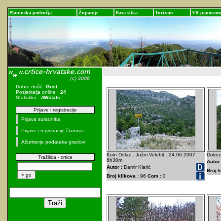
Planinska područja
Županije
Baza slika
Turizam
VR panoram
Dobro došli :
Gost
Posjetitelja online :
24
Statistika :
AWstats
Prijave i registracije
Prijava suradnika
Prijave i registracije članova
Ažuriranje podataka gradovi
Koin Dolac . Južni Velebit . 24.06.2007.
Dokoze
Tražilica - crtice
6h30m
Autor 
Autor :
Damir Klarić
Broj k
Broj klikova :
96
Com :
0