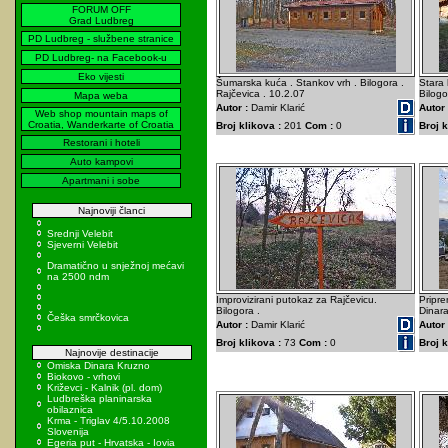
FORUM OFF
Grad Ludbreg
PD Ludbreg - službene stranice
PD Ludbreg- na Facebook-u
Eko vijesti
Šumarska kuća . Stankov vrh . Bilogora .
Stara 
Rajčevica . 10.2.07
Bilogo
Mapa weba
Autor :
Damir Klarić
Autor 
Web shop mountain maps of
Croatia, Wanderkarte of Croatia
Broj klikova :
201
Com :
0
Broj k
Restorani i hoteli
Auto kampovi
Apartmani i sobe
Najnoviji članci
Srednji Velebit
Sjeverni Velebit
Dramatično u snježnoj mećavi
na 2500 ndm
Improvizirani putokaz za Rajčevicu.
Pripre
Bilogora .
Dinara
Češka smrčkovica
Autor :
Damir Klarić
Autor 
Broj klikova :
73
Com :
0
Broj k
Najnovije destinacije
Omiska Dinara Kruzno
Biokovo - vrhovi
Križevci - Kalnik (pl. dom)
Ludbreška planinarska
obilaznica
Krma - Triglav 4/5.10.2008
Slovenija
Egeria put - Hrvatska - Iovia