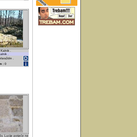
Kalnik .
alnik .
Varaždin .
m :
0
 Sv. Lucije potjeće ne