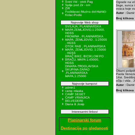
Sveti Vid - otok Pag
Ograde na vr
Spilja pod Zir - om
žege, sunca i
ZIR
ovaca koje ov
Podkilavac-Mudna dol-Hahlići-
Autor :
Damir 
Kolac-Podki
Broj klikova 
Najnovije Web shop
SVILAJA, PLANINARSKA
MAPA ZEMLJOVID,1:25000,
HGSS
PROMINA , PLANINARSKA
MAPA, ZEMLJOVID , 1:25000
, HGSS
OTOK RAB , PLANINARSKA
MAPA, ZEMLJOVID, 1:25000
, HGSS
BRAČ BIKE, BICIKLOM PO
BRAČU, MAPA 1:45000,
HGSS
DINARA-TROGLAVSKA
SKUPINA-ZAPAD
Oltarni polipt
,PLANINARSKA
Paola Venezia
MAPA,1:25000
14st. Središnji
očiju i vida . 
Najnovije kampovi
Autor :
Damir 
admin1
Broj klikova 
camp mlaska
CAMP SEGET
CAMP VRANJICA
BELVEDERE
Diana & Josip
Interesantni linkovi
Planinarski forum
Destinacije po gledanosti