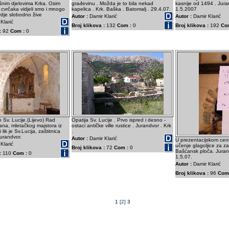
šnim djelovima Krka. Osim
građevinu . Možda je to bila nekad
kasnije od 1494 . Juran
 cvrčaka vidjeli smo i mnogo
kapelica . Krk. Baška . Batomalj . 29.4.07.
1.5.2007
dje slobodno žive
Autor :
Damir Klarić
Autor :
Damir Klarić
Klarić
Broj klikova :
132
Com :
0
Broj klikova :
192
Co
:
92
Com :
0
ih Sv. Lucije.(Lijevo) Rad
Opatija Sv. Lucije . Prvo ispred i desno -
na, mletačkog majstora iz
ostaci antičke ville rustice . Jurandvor . Krk
 lik je Sv.Lucija, zaštitnica
.
Jurandvor.
Autor :
Damir Klarić
U prezentacijskom centr
Klarić
učenje glagoljice za za
Broj klikova :
72
Com :
0
Bašćansk ploča. Juran
:
110
Com :
0
1.5.07.
Autor :
Damir Klarić
Broj klikova :
96
Com
1
[2]
3