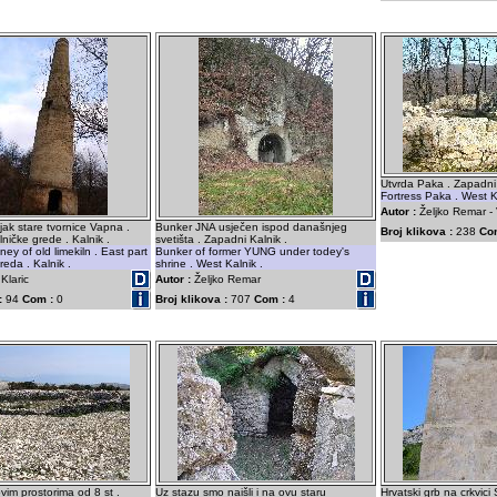
Utvrda Paka . Zapadni 
Fortress Paka . West K
Autor :
Željko Remar - 
jak stare tvornice Vapna .
Bunker JNA usječen ispod današnjeg
Broj klikova :
238
Co
lničke grede . Kalnik .
svetišta . Zapadni Kalnik .
ey of old limekiln . East part
Bunker of former YUNG under todey's
reda . Kalnik .
shrine . West Kalnik .
Klaric
Autor :
Željko Remar
:
94
Com :
0
Broj klikova :
707
Com :
4
vim prostorima od 8 st .
Uz stazu smo naišli i na ovu staru
Hrvatski grb na crkvici