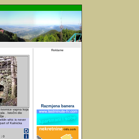
Reklame
Razmjena banera
 tvornice vapna koja
ala . Istočni dio
je .
ekiln whic is never
part of Kalnicka
 :
0