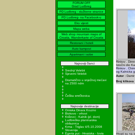
FORUM OFF
Grad Ludbreg
PD Ludbreg - službene stranice
PD Ludbreg- na Facebook-u
Eko vijesti
Mapa weba
Web shop mountain maps of
Croatia, Wanderkarte of Croatia
Restorani i hoteli
Auto kampovi
Apartmani i sobe
Rinkov . Dimn
Najnoviji članci
Istočni dio Ka
Rinkov . Chimn
Srednji Velebit
og Kalnicka g
Sjeverni Velebit
Autor :
Damir 
Dramatično u snježnoj mećavi
Broj klikova 
na 2500 ndm
Češka smrčkovica
Najnovije destinacije
Omiska Dinara Kruzno
Biokovo - vrhovi
Križevci - Kalnik (pl. dom)
Ludbreška planinarska
obilaznica
Krma - Triglav 4/5.10.2008
Slovenija
Egeria put - Hrvatska - Iovia
Hrvati su na o