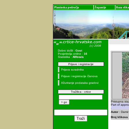
Planinska područja
Županije
Baza slika
Dobro došli :
Gost
Posjetitelja online :
16
Statistika :
AWstats
Prijave i registracije
Prijava suradnika
Prijave i registracije članova
Ažuriranje podataka gradovi
Tražilica - crtice
Pristupna sta
Part of appro
.
Autor :
Damir 
Broj klikova 