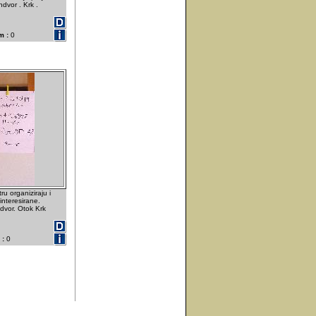
dvor . Krk .
m :
0
u organiziraju i
interesirane.
dvor. Otok Krk
 :
0