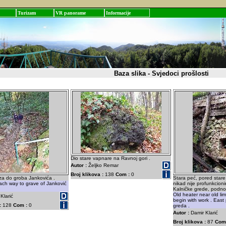
Turizam
VR panorame
Informacije
Baza slika - Svjedoci prošlosti
Dio stare vapnare na Ravnoj gori .
Autor :
Željko Remar
Broj klikova :
138
Com :
0
za do groba Jankovića .
Stara peć, pored stare
ach way to grave of Janković
nikad nije profunkcionir
Kalničke grede, podnož
Old heater near old lim
Klarić
begin with work . East 
:
128
Com :
0
greda .
Autor :
Damir Klarić
Broj klikova :
87
Com