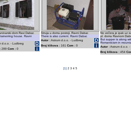
laninarski dom Ravi Dabar.
Struja u domu postoji. Ravni Dabar.
No večera je ipak uz s
tainerring house. Ravni
There is also current. Ravni Dabar.
pl. domu Ravnom Dabr
But supper is along wi
Autor :
Astrum d.o.o. - Ludbreg
Romanticism in mounta
 d.o.o. - Ludbreg
Broj klikova :
161
Com :
0
Autor :
Astrum d.o.o. 
:
289
Com :
0
Broj klikova :
454
Co
[1]
2
3
4
5