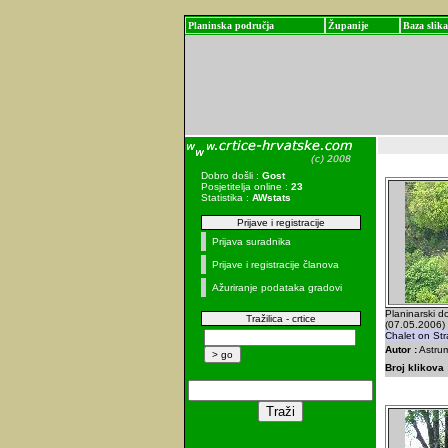
Planinska područja
Županije
Baza slika
Dobro došli :
Gost
Posjetitelja online :
23
Statistika :
AWstats
Prijave i registracije
Prijava suradnika
Prijave i registracije članova
Ažuriranje podataka gradovi
Planinarski do
Tražilica - crtice
(07.05.2006)
Chalet on Str
Autor :
Astru
Broj klikova 