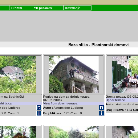
Turizam
VR panorame
Informacije
Baza slika - Planinarski domovi
m na Strahinjčici.
Pogled na dom sa doljnje terase.
Gornja terasa. (07.05
(07.05.2006)
Upper terrace.
ahinjcica.
View from down trerrace.
Autor :
Astrum doo-Lu
m doo-Ludbreg
Autor :
Astrum doo-Ludbreg
Broj klikova :
124
Co
:
211
Com :
1
Broj klikova :
173
Com :
0