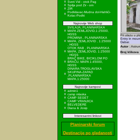
Sveti Vid - otok Pag
Spilja pod Zir - om
ZIR
Podkilavac-Mudna dol-Hahlići-
Kolac-Podki
Najnovije Web shop
SVILAJA, PLANINARSKA
MAPA ZEMLJOVID,1:25000,
HGSS
Pri ulazu u p
PROMINA , PLANINARSKA
Entry in moun
MAPA, ZEMLJOVID , 1:25000
Dabar.
, HGSS
Autor :
Astrum
OTOK RAB , PLANINARSKA
MAPA, ZEMLJOVID, 1:25000
Broj klikova 
, HGSS
BRAČ BIKE, BICIKLOM PO
BRAČU, MAPA 1:45000,
HGSS
DINARA-TROGLAVSKA
SKUPINA-ZAPAD
,PLANINARSKA
MAPA,1:25000
Najnovije kampovi
admin1
camp mlaska
CAMP SEGET
CAMP VRANJICA
BELVEDERE
Diana & Josip
Interesantni linkovi
Planinarski forum
Destinacije po gledanosti