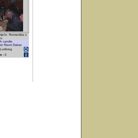
vijeće. Romantika u
u.
th candle.
in Ravni Dabar.
- Ludbreg
m :
0