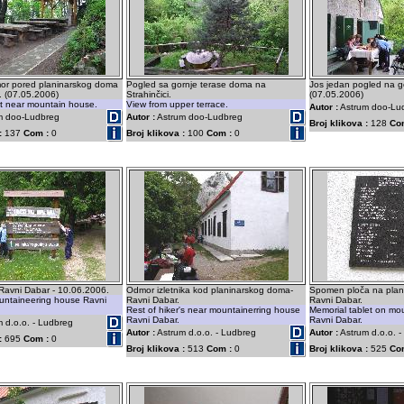
or pored planinarskog doma
Pogled sa gornje terase doma na
Jos jedan pogled na go
i. (07.05.2006)
Strahinčici.
(07.05.2006)
st near mountain house.
View from upper terrace.
Autor :
Astrum doo-Lu
m doo-Ludbreg
Autor :
Astrum doo-Ludbreg
Broj klikova :
128
Co
:
137
Com :
0
Broj klikova :
100
Com :
0
Ravni Dabar - 10.06.2006.
Odmor izletnika kod planinarskog doma-
Spomen ploča na pla
ountaineering house Ravni
Ravni Dabar.
Ravni Dabar.
Rest of hiker's near mountainerring house
Memorial tablet on mo
Ravni Dabar.
Ravni Dabar.
 d.o.o. - Ludbreg
Autor :
Astrum d.o.o. - Ludbreg
Autor :
Astrum d.o.o. 
:
695
Com :
0
Broj klikova :
513
Com :
0
Broj klikova :
525
Co