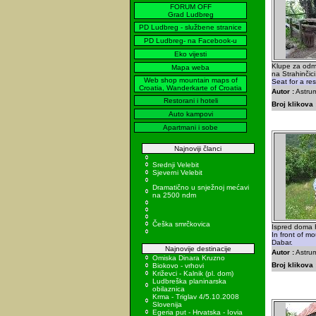
FORUM OFF
Grad Ludbreg
PD Ludbreg - službene stranice
PD Ludbreg- na Facebook-u
Eko vijesti
Klupe za odm
Mapa weba
na Strahinčic
Web shop mountain maps of
Seat for a re
Croatia, Wanderkarte of Croatia
Autor :
Astru
Restorani i hoteli
Broj klikova 
Auto kampovi
Apartmani i sobe
Najnoviji članci
Srednji Velebit
Sjeverni Velebit
Dramatično u snježnoj mećavi
na 2500 ndm
Češka smrčkovica
Ispred doma 
In front of m
Dabar.
Najnovije destinacije
Autor :
Astrum
Omiska Dinara Kruzno
Broj klikova 
Biokovo - vrhovi
Križevci - Kalnik (pl. dom)
Ludbreška planinarska
obilaznica
Krma - Triglav 4/5.10.2008
Slovenija
Egeria put - Hrvatska - Iovia