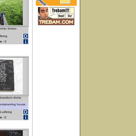
rnju terasu.
dbreg
m :
0
ninarskom domu
untainerring house.
- Ludbreg
m :
0