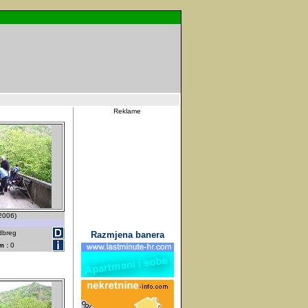
Reklame
.2006)
dbreg
Razmjena banera
m :
0