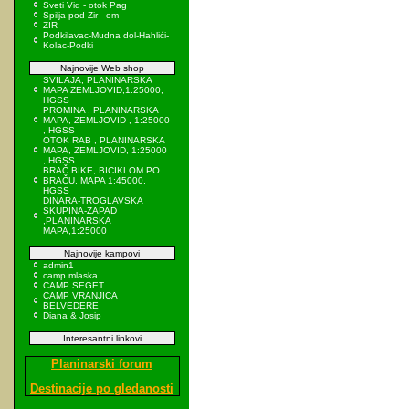
Sveti Vid - otok Pag
Spilja pod Zir - om
ZIR
Podkilavac-Mudna dol-Hahlići-
Kolac-Podki
Najnovije Web shop
SVILAJA, PLANINARSKA
MAPA ZEMLJOVID,1:25000,
HGSS
PROMINA , PLANINARSKA
MAPA, ZEMLJOVID , 1:25000
, HGSS
OTOK RAB , PLANINARSKA
MAPA, ZEMLJOVID, 1:25000
, HGSS
BRAČ BIKE, BICIKLOM PO
BRAČU, MAPA 1:45000,
HGSS
DINARA-TROGLAVSKA
SKUPINA-ZAPAD
,PLANINARSKA
MAPA,1:25000
Najnovije kampovi
admin1
camp mlaska
CAMP SEGET
CAMP VRANJICA
BELVEDERE
Diana & Josip
Interesantni linkovi
Planinarski forum
Destinacije po gledanosti