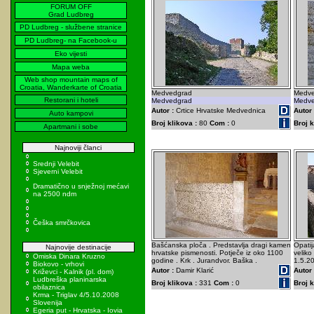
FORUM OFF
Grad Ludbreg
PD Ludbreg - službene stranice
PD Ludbreg- na Facebook-u
Eko vijesti
Mapa weba
Web shop mountain maps of
Croatia, Wanderkarte of Croatia
Medvedgrad
Medve
Restorani i hoteli
Medvedgrad
Medve
Autor :
Crtice Hrvatske Medvednica
Autor 
Auto kampovi
Broj klikova :
80
Com :
0
Broj k
Apartmani i sobe
Najnoviji članci
Srednji Velebit
Sjeverni Velebit
Dramatično u snježnoj mećavi
na 2500 ndm
Češka smrčkovica
Bašćanska ploča . Predstavlja dragi kamen
Opatij
Najnovije destinacije
hrvatske pismenosti. Potječe iz oko 1100
veliko
Omiska Dinara Kruzno
godine . Krk . Jurandvor. Baška .
1.5.2
Biokovo - vrhovi
Autor :
Damir Klarić
Autor 
Križevci - Kalnik (pl. dom)
Ludbreška planinarska
Broj klikova :
331
Com :
0
Broj k
obilaznica
Krma - Triglav 4/5.10.2008
Slovenija
Egeria put - Hrvatska - Iovia