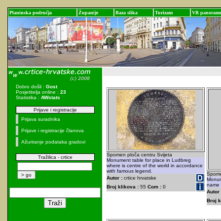
Planinska područja
Županije
Baza slika
Turizam
VR panoram
Dobro došli :
Gost
Posjetitelja online :
23
Statistika :
AWstats
Prijave i registracije
Prijava suradnika
Prijave i registracije članova
Ažuriranje podataka gradovi
Spomen ploča centru Svijeta
Tražilica - crtice
Monument table for place in Ludbreg
where is centre of the world in accordance
with famous legend.
Spome
Autor :
crtice hrvatske
Monum
name 
Broj klikova :
55
Com :
0
Autor 
Broj k