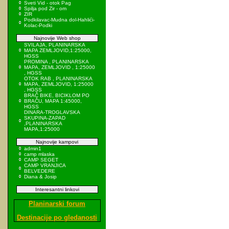
Sveti Vid - otok Pag
Spilja pod Zir - om
ZIR
Podkilavac-Mudna dol-Hahlići-
Kolac-Podki
Najnovije Web shop
SVILAJA, PLANINARSKA
MAPA ZEMLJOVID,1:25000,
HGSS
PROMINA , PLANINARSKA
MAPA, ZEMLJOVID , 1:25000
, HGSS
OTOK RAB , PLANINARSKA
MAPA, ZEMLJOVID, 1:25000
, HGSS
BRAČ BIKE, BICIKLOM PO
BRAČU, MAPA 1:45000,
HGSS
DINARA-TROGLAVSKA
SKUPINA-ZAPAD
,PLANINARSKA
MAPA,1:25000
Najnovije kampovi
admin1
camp mlaska
CAMP SEGET
CAMP VRANJICA
BELVEDERE
Diana & Josip
Interesantni linkovi
Planinarski forum
Destinacije po gledanosti