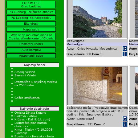
FORUM OFF
Grad Ludbreg
PD Ludbreg - službene stranice
PD Ludbreg- na Facebook-u
Eko vijesti
Mapa weba
Web shop mountain maps of
Croatia, Wanderkarte of Croatia
Medvedgrad
Medve
Restorani i hoteli
Medvedgrad
Medve
Autor :
Crtice Hrvatske Medvednica
Autor 
Auto kampovi
Broj klikova :
80
Com :
0
Broj k
Apartmani i sobe
Najnoviji članci
Srednji Velebit
Sjeverni Velebit
Dramatično u snježnoj mećavi
na 2500 ndm
Češka smrčkovica
Bašćanska ploča . Predstavlja dragi kamen
Opatij
Najnovije destinacije
hrvatske pismenosti. Potječe iz oko 1100
veliko
Omiska Dinara Kruzno
godine . Krk . Jurandvor. Baška .
1.5.2
Biokovo - vrhovi
Autor :
Damir Klarić
Autor 
Križevci - Kalnik (pl. dom)
Ludbreška planinarska
Broj klikova :
331
Com :
0
Broj k
obilaznica
Krma - Triglav 4/5.10.2008
Slovenija
Egeria put - Hrvatska - Iovia