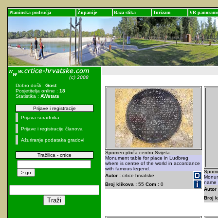
Planinska područja
Županije
Baza slika
Turizam
VR panoram
Dobro došli :
Gost
Posjetitelja online :
18
Statistika :
AWstats
Prijave i registracije
Prijava suradnika
Prijave i registracije članova
Ažuriranje podataka gradovi
Spomen ploča centru Svijeta
Tražilica - crtice
Monument table for place in Ludbreg
where is centre of the world in accordance
with famous legend.
Spome
Autor :
crtice hrvatske
Monum
name 
Broj klikova :
55
Com :
0
Autor 
Broj k