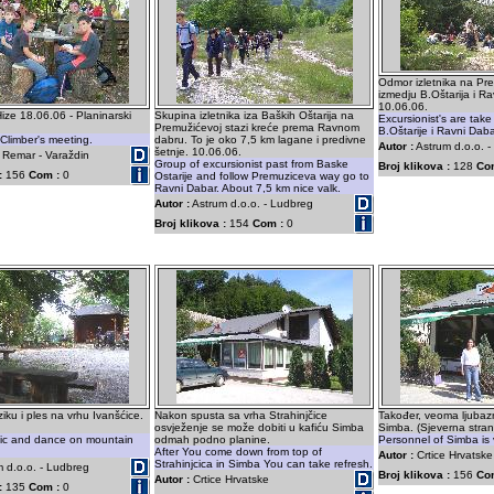
Odmor izletnika na Pre
izmedju B.Oštarija i R
10.06.06.
ze 18.06.06 - Planinarski
Skupina izletnika iza Baških Oštarija na
Excursionist's are tak
Premužićevoj stazi kreće prema Ravnom
B.Oštarije i Ravni Daba
Climber's meeting.
dabru. To je oko 7,5 km lagane i predivne
Autor :
Astrum d.o.o. 
šetnje. 10.06.06.
 Remar - Varaždin
Group of excursionist past from Baske
Broj klikova :
128
Co
:
156
Com :
0
Ostarije and follow Premuziceva way go to
Ravni Dabar. About 7,5 km nice valk.
Autor :
Astrum d.o.o. - Ludbreg
Broj klikova :
154
Com :
0
iku i ples na vrhu Ivanšćice.
Nakon spusta sa vrha Strahinjčice
Također, veoma ljubazn
osvježenje se može dobiti u kafiću Simba
Simba. (Sjeverna stran
sic and dance on mountain
odmah podno planine.
Personnel of Simba is 
After You come down from top of
Autor :
Crtice Hrvatske
Strahinjcica in Simba You can take refresh.
 d.o.o. - Ludbreg
Broj klikova :
156
Co
Autor :
Crtice Hrvatske
:
135
Com :
0