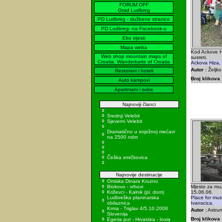
FORUM OFF
Grad Ludbreg
PD Ludbreg - službene stranice
PD Ludbreg- na Facebook-u
Eko vijesti
Mapa weba
Kod Ackove Hi
Web shop mountain maps of
susreti.
Croatia, Wanderkarte of Croatia
Ackova Hiza, 
Autor :
Željko
Restorani i hoteli
Broj klikova 
Auto kampovi
Apartmani i sobe
Najnoviji članci
Srednji Velebit
Sjeverni Velebit
Dramatično u snježnoj mećavi
na 2500 ndm
Češka smrčkovica
Najnovije destinacije
Omiska Dinara Kruzno
Biokovo - vrhovi
Mjesto za muz
Križevci - Kalnik (pl. dom)
15.06.06.
Ludbreška planinarska
Place for mu
obilaznica
Ivanscica.
Krma - Triglav 4/5.10.2008
Autor :
Astrum
Slovenija
Broj klikova 
Egeria put - Hrvatska - Iovia