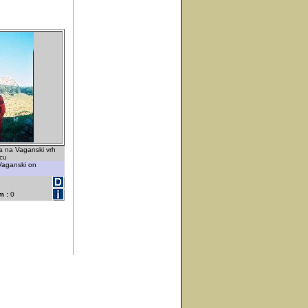
a na Vaganski vrh
cu
 Vaganski on
m :
0