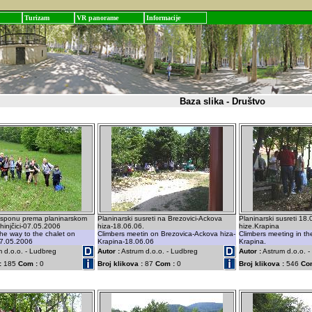
Turizam
VR panorame
Informacije
Baza slika - Društvo
 usponu prema planinarskom
Planinarski susreti na Brezovici-Ackova
Planinarski susreti 18
injčici-07.05.2006
hiza-18.06.06.
hize.Krapina
the way to the chalet on
Climbers meetin on Brezovica-Ackova hiza-
Climbers meeting in th
07.05.2006
Krapina-18.06.06
Krapina.
 d.o.o. - Ludbreg
Autor :
Astrum d.o.o. - Ludbreg
Autor :
Astrum d.o.o. 
:
185
Com :
0
Broj klikova :
87
Com :
0
Broj klikova :
546
Co