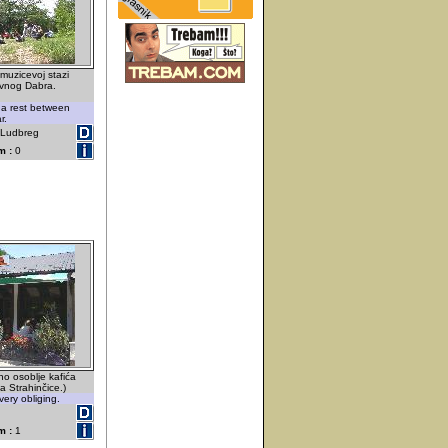
muzicevoj stazi
avnog Dabra.
e a rest between
r.
- Ludbreg
m :
0
o osoblje kafića
a Strahinčice.)
very obliging.
m :
1