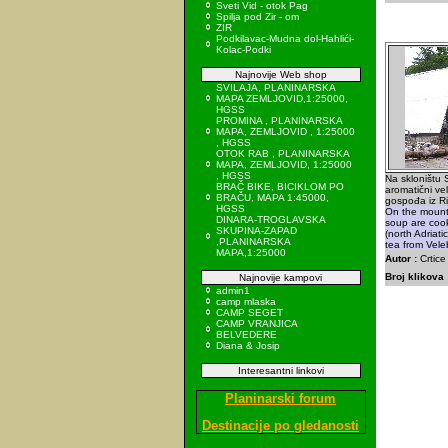
Sveti Vid - otok Pag
Spilja pod Zir - om
ZIR
Podkilavac-Mudna dol-Hahlići-
Kolac-Podki
Najnovije Web shop
SVILAJA, PLANINARSKA
MAPA ZEMLJOVID,1:25000,
HGSS
PROMINA , PLANINARSKA
MAPA, ZEMLJOVID , 1:25000
, HGSS
OTOK RAB , PLANINARSKA
MAPA, ZEMLJOVID, 1:25000
, HGSS
Na skloništu 
BRAČ BIKE, BICIKLOM PO
aromatični vel
BRAČU, MAPA 1:45000,
gospođa iz Ri
HGSS
On the mount
DINARA-TROGLAVSKA
soup are cook
SKUPINA-ZAPAD
(north Adriati
,PLANINARSKA
tea from Vele
MAPA,1:25000
Autor :
Crtice
Broj klikova 
Najnovije kampovi
admin1
camp mlaska
CAMP SEGET
CAMP VRANJICA
BELVEDERE
Diana & Josip
Interesantni linkovi
Planinarski forum
Destinacije po gledanosti