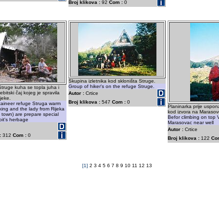
Broj klikova :
92
Com :
0
Skupina izletnika kod skloništa Struge.
Group of hiker's on the refuge Struge.
Struge kuha se topla juha i
ebitski čaj kojeg je spravila
Autor :
Crtice
jeke.
Broj klikova :
547
Com :
0
aineer refuge Struga warm
Planinarka prije uspon
ing and the lady from Rijeka
kod izvora na Marasov
c town) are prepare special
Befor climbing on top
bit's herbage
Marasovac near well
Autor :
Crtice
:
312
Com :
0
Broj klikova :
122
Co
[1]
2
3
4
5
6
7
8
9
10
11
12
13