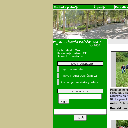
Planinska područja
Županije
Baza slika
Dobro došli :
Gost
Posjetitelja online :
27
Statistika :
AWstats
Prijave i registracije
Prijava suradnika
Prijave i registracije članova
Ažuriranje podataka gradovi
Planinari pri
Tražilica - crtice
domu na Strah
Climber's on 
Strahinjcica-
Autor :
Astrum
Broj klikova 