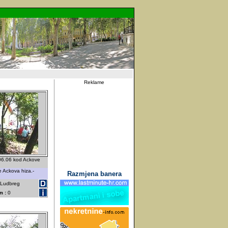
Reklame
.06.06 kod Ackove
e Ackova hiza.-
Razmjena banera
- Ludbreg
m :
0