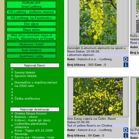
FORUM OFF
Grad Ludbreg
PD Ludbreg - službene stranice
PD Ludbreg- na Facebook-u
Eko vijesti
Mapa weba
Web shop mountain maps of
Ruža 
Croatia, Wanderkarte of Croatia
Velebi
Rose i
Restorani i hoteli
Autor 
Zanovijet (Laburnum alpinum) na spust u
Auto kampovi
Ravni Dabar. 10.06.06.
Broj k
Laburnum alpinum .
Apartmani i sobe
Autor :
Astrum d.o.o. - Ludbreg
Broj klikova :
365
Com :
0
Najnoviji članci
Srednji Velebit
Sjeverni Velebit
Dramatično u snježnoj mećavi
na 2500 ndm
Češka smrčkovica
Najnovije destinacije
Omiska Dinara Kruzno
Biokovo - vrhovi
Grm žutog cvijeća na Čelini. Ravni
Križevci - Kalnik (pl. dom)
Dabar.10.06.06.
Ludbreška planinarska
Tod of yellow floret's on Chelina
obilaznica
Autor :
Astrum d.o.o. - Ludbreg
Uz Pre
Krma - Triglav 4/5.10.2008
Near 
Slovenija
Broj klikova :
99
Com :
0
Egeria put - Hrvatska - Iovia
Autor 