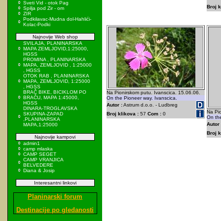
Sveti Vid - otok Pag
Broj k
Spilja pod Zir - om
ZIR
Podkilavac-Mudna dol-Hahlići-
Kolac-Podki
Najnovije Web shop
SVILAJA, PLANINARSKA
MAPA ZEMLJOVID,1:25000,
HGSS
PROMINA , PLANINARSKA
MAPA, ZEMLJOVID , 1:25000
, HGSS
OTOK RAB , PLANINARSKA
MAPA, ZEMLJOVID, 1:25000
, HGSS
BRAČ BIKE, BICIKLOM PO
Na Pionirskom putu. Ivanscica. 15.06.06.
BRAČU, MAPA 1:45000,
On the Pioneer way. Ivanscica.
HGSS
Autor :
Astrum d.o.o. - Ludbreg
DINARA-TROGLAVSKA
Na Pio
SKUPINA-ZAPAD
Broj klikova :
57
Com :
0
On the
,PLANINARSKA
Autor 
MAPA,1:25000
Broj k
Najnovije kampovi
admin1
camp mlaska
CAMP SEGET
CAMP VRANJICA
BELVEDERE
Diana & Josip
Interesantni linkovi
Planinarski forum
Destinacije po gledanosti