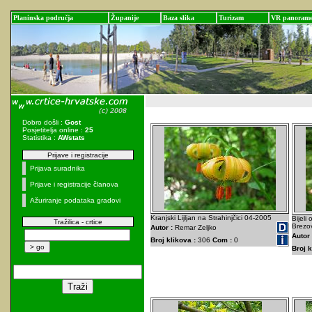
Planinska područja
Županije
Baza slika
Turizam
VR panoram
Dobro došli :
Gost
Posjetitelja online :
25
Statistika :
AWstats
Prijave i registracije
Prijava suradnika
Prijave i registracije članova
Ažuriranje podataka gradovi
Kranjski Lijljan na Strahinjčici 04-2005
Bijeli
Tražilica - crtice
Brezov
Autor :
Remar Zeljko
Autor 
Broj klikova :
306
Com :
0
Broj k