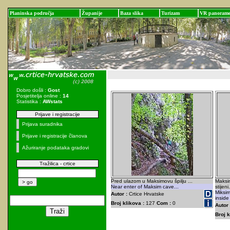
Planinska područja
Županije
Baza slika
Turizam
VR panoram
Dobro došli :
Gost
Posjetitelja online :
14
Statistika :
AWstats
Prijave i registracije
Prijava suradnika
Prijave i registracije članova
Ažuriranje podataka gradovi
Tražilica - crtice
Pred ulazom u Maksimovu špilju ...
Maksim
Near enter of Maksim cave...
stijeni.
Miksim
Autor :
Crtice Hrvatske
inside
Broj klikova :
127
Com :
0
Autor 
Broj k