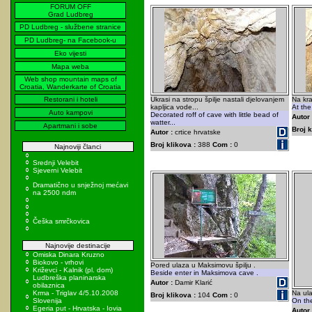
FORUM OFF
Grad Ludbreg
PD Ludbreg - službene stranice
PD Ludbreg- na Facebook-u
Eko vijesti
Mapa weba
Web shop mountain maps of
Croatia, Wanderkarte of Croatia
Restorani i hoteli
Ukrasi na stropu špilje nastali djelovanjem
Na kra
kapljica vode...
At the
Auto kampovi
Decorated roff of cave with little bead of
Autor 
watter...
Apartmani i sobe
Broj k
Autor :
crtice hrvatske
Broj klikova :
388
Com :
0
Najnoviji članci
Srednji Velebit
Sjeverni Velebit
Dramatično u snježnoj mećavi
na 2500 ndm
Češka smrčkovica
Najnovije destinacije
Omiska Dinara Kruzno
Biokovo - vrhovi
Pored ulaza u Maksimovu špilju .
Križevci - Kalnik (pl. dom)
Beside enter in Maksimova cave .
Ludbreška planinarska
Autor :
Damir Klarić
obilaznica
Krma - Triglav 4/5.10.2008
Na ula
Broj klikova :
104
Com :
0
Slovenija
On the
Egeria put - Hrvatska - Iovia
Autor 