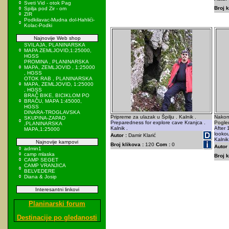
Sveti Vid - otok Pag
Broj k
Spilja pod Zir - om
ZIR
Podkilavac-Mudna dol-Hahlići-
Kolac-Podki
Najnovije Web shop
SVILAJA, PLANINARSKA
MAPA ZEMLJOVID,1:25000,
HGSS
PROMINA , PLANINARSKA
MAPA, ZEMLJOVID , 1:25000
, HGSS
OTOK RAB , PLANINARSKA
MAPA, ZEMLJOVID, 1:25000
, HGSS
BRAČ BIKE, BICIKLOM PO
BRAČU, MAPA 1:45000,
HGSS
DINARA-TROGLAVSKA
Pripreme za ulazak u Špilju . Kalnik .
Nakon 
SKUPINA-ZAPAD
Preparedness for explore cave Kranjca .
Pogled
,PLANINARSKA
Kalnik .
After 
MAPA,1:25000
lookou
Autor :
Damir Klarić
Kalnik
Najnovije kampovi
Broj klikova :
120
Com :
0
Autor 
admin1
camp mlaska
Broj k
CAMP SEGET
CAMP VRANJICA
BELVEDERE
Diana & Josip
Interesantni linkovi
Planinarski forum
Destinacije po gledanosti