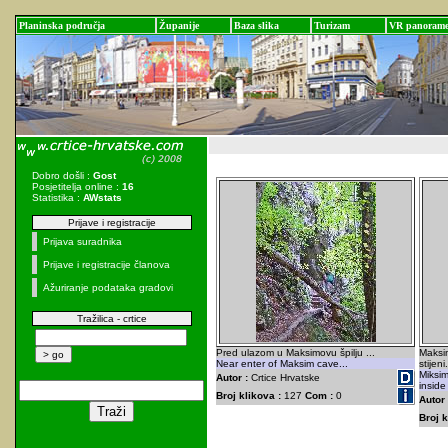
Planinska područja
Županije
Baza slika
Turizam
VR panoram
Dobro došli :
Gost
Posjetitelja online :
16
Statistika :
AWstats
Prijave i registracije
Prijava suradnika
Prijave i registracije članova
Ažuriranje podataka gradovi
Tražilica - crtice
Pred ulazom u Maksimovu špilju ...
Maksim
Near enter of Maksim cave...
stijeni.
Miksim
Autor :
Crtice Hrvatske
inside
Broj klikova :
127
Com :
0
Autor 
Broj k