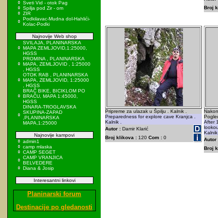
Sveti Vid - otok Pag
Broj k
Spilja pod Zir - om
ZIR
Podkilavac-Mudna dol-Hahlići-
Kolac-Podki
Najnovije Web shop
SVILAJA, PLANINARSKA
MAPA ZEMLJOVID,1:25000,
HGSS
PROMINA , PLANINARSKA
MAPA, ZEMLJOVID , 1:25000
, HGSS
OTOK RAB , PLANINARSKA
MAPA, ZEMLJOVID, 1:25000
, HGSS
BRAČ BIKE, BICIKLOM PO
BRAČU, MAPA 1:45000,
HGSS
DINARA-TROGLAVSKA
Pripreme za ulazak u Špilju . Kalnik .
Nakon 
SKUPINA-ZAPAD
Preparedness for explore cave Kranjca .
Pogled
,PLANINARSKA
Kalnik .
After 
MAPA,1:25000
lookou
Autor :
Damir Klarić
Kalnik
Najnovije kampovi
Broj klikova :
120
Com :
0
Autor 
admin1
camp mlaska
Broj k
CAMP SEGET
CAMP VRANJICA
BELVEDERE
Diana & Josip
Interesantni linkovi
Planinarski forum
Destinacije po gledanosti