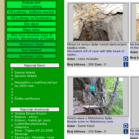
FORUM OFF
Grad Ludbreg
PD Ludbreg - službene stranice
PD Ludbreg- na Facebook-u
Eko vijesti
Mapa weba
Web shop mountain maps of
Croatia, Wanderkarte of Croatia
Restorani i hoteli
Ukrasi na stropu špilje nastali djelovanjem
Na kra
kapljica vode...
At the
Auto kampovi
Decorated roff of cave with little bead of
Autor 
watter...
Apartmani i sobe
Broj k
Autor :
crtice hrvatske
Broj klikova :
388
Com :
0
Najnoviji članci
Srednji Velebit
Sjeverni Velebit
Dramatično u snježnoj mećavi
na 2500 ndm
Češka smrčkovica
Najnovije destinacije
Omiska Dinara Kruzno
Biokovo - vrhovi
Pored ulaza u Maksimovu špilju .
Križevci - Kalnik (pl. dom)
Beside enter in Maksimova cave .
Ludbreška planinarska
Autor :
Damir Klarić
obilaznica
Krma - Triglav 4/5.10.2008
Na ula
Broj klikova :
104
Com :
0
Slovenija
On the
Egeria put - Hrvatska - Iovia
Autor 