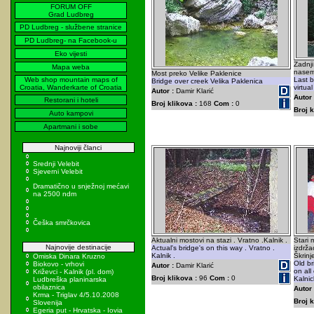
FORUM OFF
Grad Ludbreg
PD Ludbreg - službene stranice
PD Ludbreg- na Facebook-u
Eko vijesti
Zadnji
Mapa weba
nasem
Most preko Velike Paklenice
Web shop mountain maps of
Last b
Bridge over creek Velika Paklenica
Croatia, Wanderkarte of Croatia
virtua
Autor :
Damir Klarić
Autor 
Restorani i hoteli
Broj klikova :
168
Com :
0
Broj k
Auto kampovi
Apartmani i sobe
Najnoviji članci
Srednji Velebit
Sjeverni Velebit
Dramatično u snježnoj mećavi
na 2500 ndm
Češka smrčkovica
Aktualni mostovi na stazi . Vratno .Kalnik .
Stari
Najnovije destinacije
Actual's bridge's on this way . Vratno .
izdrža
Kalnik .
Škrinj
Omiska Dinara Kruzno
Old br
Biokovo - vrhovi
Autor :
Damir Klarić
on all
Križevci - Kalnik (pl. dom)
Broj klikova :
96
Com :
0
Kalnic
Ludbreška planinarska
obilaznica
Autor 
Krma - Triglav 4/5.10.2008
Broj k
Slovenija
Egeria put - Hrvatska - Iovia