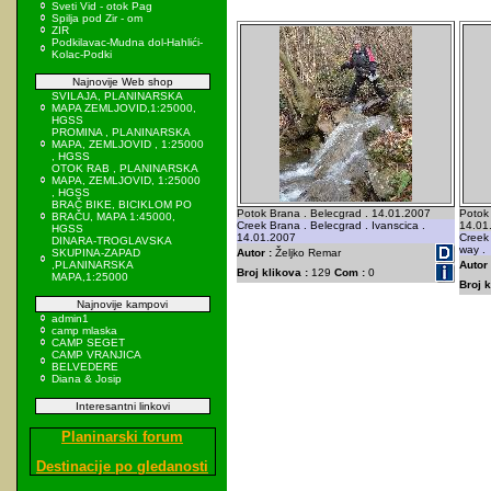
Sveti Vid - otok Pag
Spilja pod Zir - om
ZIR
Podkilavac-Mudna dol-Hahlići-
Kolac-Podki
Najnovije Web shop
SVILAJA, PLANINARSKA
MAPA ZEMLJOVID,1:25000,
HGSS
PROMINA , PLANINARSKA
MAPA, ZEMLJOVID , 1:25000
, HGSS
OTOK RAB , PLANINARSKA
MAPA, ZEMLJOVID, 1:25000
, HGSS
BRAČ BIKE, BICIKLOM PO
Potok Brana . Belecgrad . 14.01.2007
Potok 
BRAČU, MAPA 1:45000,
Creek Brana . Belecgrad . Ivanscica .
14.01
HGSS
14.01.2007
Creek 
DINARA-TROGLAVSKA
way .
SKUPINA-ZAPAD
Autor :
Željko Remar
,PLANINARSKA
Autor 
Broj klikova :
129
Com :
0
MAPA,1:25000
Broj k
Najnovije kampovi
admin1
camp mlaska
CAMP SEGET
CAMP VRANJICA
BELVEDERE
Diana & Josip
Interesantni linkovi
Planinarski forum
Destinacije po gledanosti