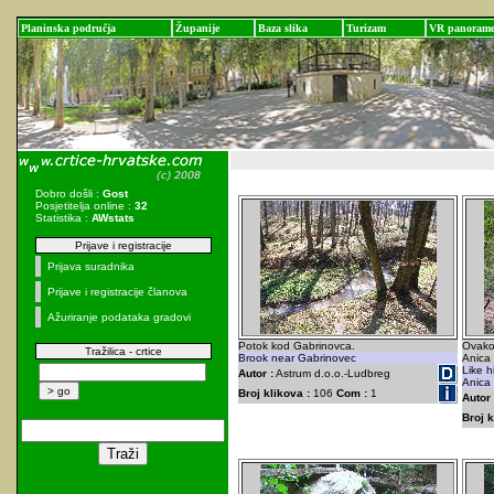
Planinska područja
Županije
Baza slika
Turizam
VR panoram
Dobro došli :
Gost
Posjetitelja online :
32
Statistika :
AWstats
Prijave i registracije
Prijava suradnika
Prijave i registracije članova
Ažuriranje podataka gradovi
Potok kod Gabrinovca.
Ovako 
Tražilica - crtice
Brook near Gabrinovec
Anica
Like h
Autor :
Astrum d.o.o.-Ludbreg
Anica
Broj klikova :
106
Com :
1
Autor 
Broj k