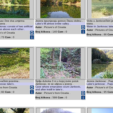
vac čine dva umjetna
Jezera ispunjavaju gotovo čitavu dolinu .
Voda u Jankovečkim j
zera .
Lake's fill almost entire valley .
bistra .
ovac consist of two artificial
Water in Jankovac lake'
Autor :
Picture's of Croatia
like above each other .
Autor :
Pictures of Cro
Broj klikova :
140
Com :
0
e's of Croatia
Broj klikova :
86
Com
:
73
Com :
0
vačkim jezerima .
Špilja duboka 3 m u kojoj izvire potok
Jezera Jankovac . Pap
kovac lake's .
Jankovac, te se ulijeva u jezera .
Lake's jankovac . Papu
Cave where emanative count Jankovic,
es from Croatia
Autor :
Picture's of Cro
and after instill in lake's .
:
60
Com :
0
Broj klikova :
95
Com
Autor :
Picture's from Croatia .
Broj klikova :
598
Com :
0