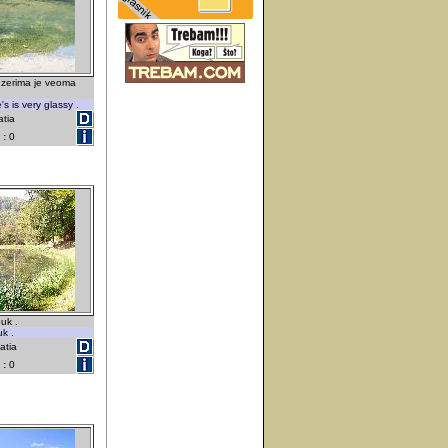
ezerima je veoma
s is very glassy .
atia
 :
0
uk .
k .
atia
 :
0