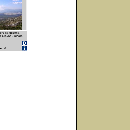
ero sa uspona.
na Glavaš . Dinara
m :
0