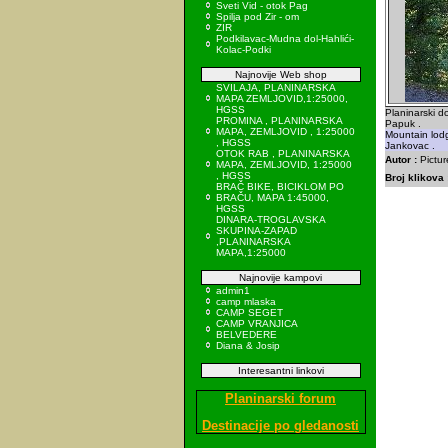
Sveti Vid - otok Pag
Spilja pod Zir - om
ZIR
Podkilavac-Mudna dol-Hahlići-
Kolac-Podki
Najnovije Web shop
SVILAJA, PLANINARSKA
MAPA ZEMLJOVID,1:25000,
HGSS
Planinarski d
PROMINA , PLANINARSKA
Papuk .
MAPA, ZEMLJOVID , 1:25000
Mountain lodg
, HGSS
Jankovac .
OTOK RAB , PLANINARSKA
Autor :
Pictur
MAPA, ZEMLJOVID, 1:25000
, HGSS
Broj klikova 
BRAČ BIKE, BICIKLOM PO
BRAČU, MAPA 1:45000,
HGSS
DINARA-TROGLAVSKA
SKUPINA-ZAPAD
,PLANINARSKA
MAPA,1:25000
Najnovije kampovi
admin1
camp mlaska
CAMP SEGET
CAMP VRANJICA
BELVEDERE
Diana & Josip
Interesantni linkovi
Planinarski forum
Destinacije po gledanosti