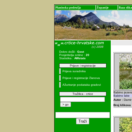
Planinska područja
Županije
Baza slika
Dobro došli :
Gost
Posjetitelja online :
20
Statistika :
AWstats
Prijave i registracije
Prijava suradnika
Prijave i registracije članova
Ažuriranje podataka gradovi
Babino jezer
Tražilica - crtice
Babino lake
Autor :
Damir 
Broj klikova 