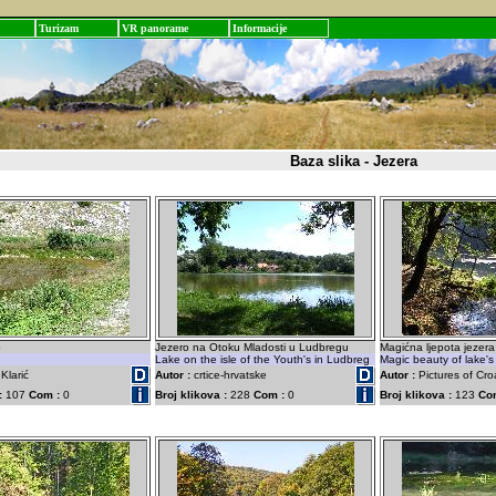
Turizam
VR panorame
Informacije
Baza slika - Jezera
o
Jezero na Otoku Mladosti u Ludbregu
Magićna ljepota jezera
Lake on the isle of the Youth's in Ludbreg
Magic beauty of lake's
Klarić
Autor :
crtice-hrvatske
Autor :
Pictures of Cro
:
107
Com :
0
Broj klikova :
228
Com :
0
Broj klikova :
123
Co