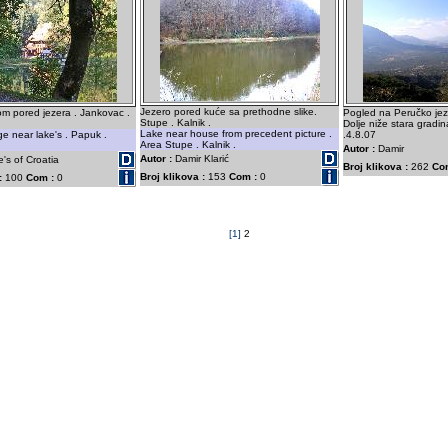
Jezero pored kuće sa prethodne slike.
om pored jezera . Jankovac .
Pogled na Peručko jez
Stupe . Kalnik .
Dolje niže stara gradi
Lake near house from precedent picture .
e near lake's . Papuk .
.4.8.07
Area Stupe . Kalnik .
Autor :
Damir
Autor :
Damir Klarić
e's of Croatia
Broj klikova :
262
Co
Broj klikova :
153
Com :
0
:
100
Com :
0
[1]
2