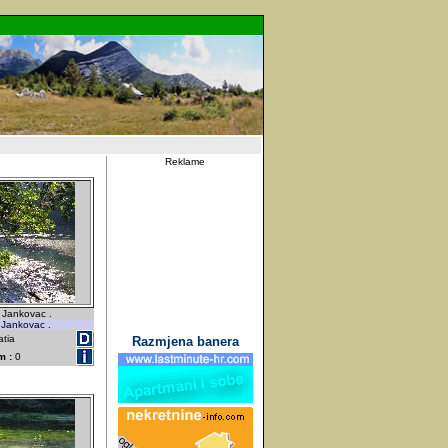
Reklame
 Jankovac .
 Jankovac .
atia
Razmjena banera
m :
0