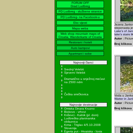
FORUM OFF
Grad Ludbreg
PD Ludbreg - službene stranice
PD Ludbreg- na Facebook-u
Eko vijesti
Jezera Janko
stepenasta je
Mapa weba
Lake's of Jank
Web shop mountain maps of
lake's stairs 
Croatia, Wanderkarte of Croatia
Autor :
Pictur
Restorani i hoteli
Broj klikova 
Auto kampovi
Apartmani i sobe
Najnoviji članci
Srednji Velebit
Sjeverni Velebit
Dramatično u snježnoj mećavi
na 2500 ndm
Češka smrčkovica
Voda u Janko
Watter in Jan
Autor :
Pictur
Najnovije destinacije
Broj klikova 
Omiska Dinara Kruzno
Biokovo - vrhovi
Križevci - Kalnik (pl. dom)
Ludbreška planinarska
obilaznica
Krma - Triglav 4/5.10.2008
Slovenija
Egeria put - Hrvatska - Iovia