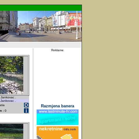
Reklame
 Jankovac .
 Jankovac .
atia
Razmjena banera
m :
0