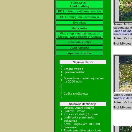
FORUM OFF
Grad Ludbreg
PD Ludbreg - službene stranice
PD Ludbreg- na Facebook-u
Eko vijesti
Jezera Janko
stepenasta je
Mapa weba
Lake's of Jank
Web shop mountain maps of
lake's stairs 
Croatia, Wanderkarte of Croatia
Autor :
Pictur
Restorani i hoteli
Broj klikova 
Auto kampovi
Apartmani i sobe
Najnoviji članci
Srednji Velebit
Sjeverni Velebit
Dramatično u snježnoj mećavi
na 2500 ndm
Češka smrčkovica
Voda u Janko
Watter in Jan
Autor :
Pictur
Najnovije destinacije
Broj klikova 
Omiska Dinara Kruzno
Biokovo - vrhovi
Križevci - Kalnik (pl. dom)
Ludbreška planinarska
obilaznica
Krma - Triglav 4/5.10.2008
Slovenija
Egeria put - Hrvatska - Iovia