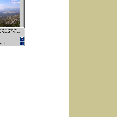
ero sa uspona.
na Glavaš . Dinara
m :
0