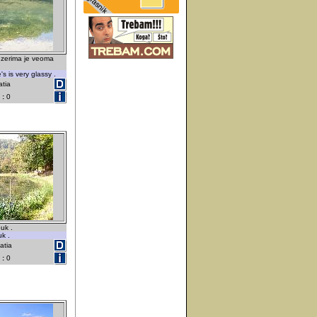
ezerima je veoma
s is very glassy .
atia
 :
0
uk .
k .
atia
 :
0