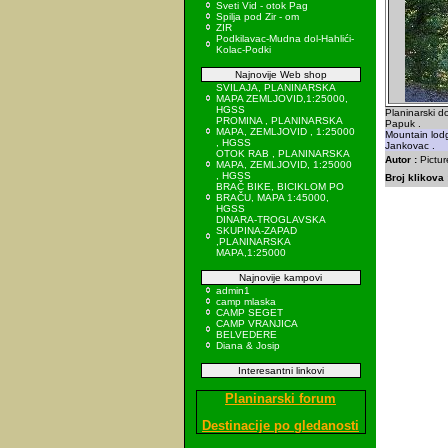
Sveti Vid - otok Pag
Spilja pod Zir - om
ZIR
Podkilavac-Mudna dol-Hahlići-
Kolac-Podki
Najnovije Web shop
SVILAJA, PLANINARSKA
MAPA ZEMLJOVID,1:25000,
HGSS
Planinarski d
PROMINA , PLANINARSKA
Papuk .
MAPA, ZEMLJOVID , 1:25000
Mountain lodg
, HGSS
Jankovac .
OTOK RAB , PLANINARSKA
Autor :
Pictur
MAPA, ZEMLJOVID, 1:25000
, HGSS
Broj klikova 
BRAČ BIKE, BICIKLOM PO
BRAČU, MAPA 1:45000,
HGSS
DINARA-TROGLAVSKA
SKUPINA-ZAPAD
,PLANINARSKA
MAPA,1:25000
Najnovije kampovi
admin1
camp mlaska
CAMP SEGET
CAMP VRANJICA
BELVEDERE
Diana & Josip
Interesantni linkovi
Planinarski forum
Destinacije po gledanosti