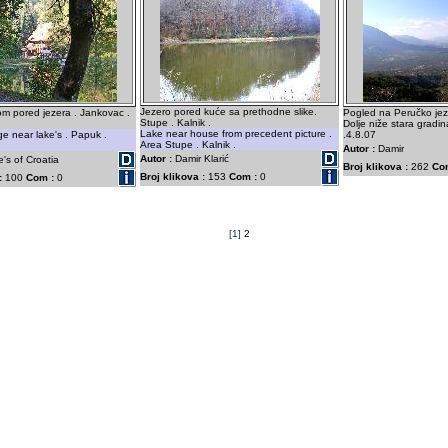
Jezero pored kuće sa prethodne slike.
om pored jezera . Jankovac .
Pogled na Peručko jez
Stupe . Kalnik .
Dolje niže stara gradi
Lake near house from precedent picture .
e near lake's . Papuk .
.4.8.07
Area Stupe . Kalnik .
Autor :
Damir
Autor :
Damir Klarić
e's of Croatia
Broj klikova :
262
Co
Broj klikova :
153
Com :
0
:
100
Com :
0
[1]
2