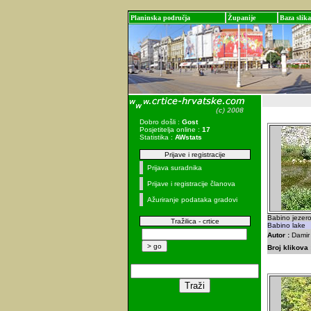
Planinska područja
Županije
Baza slika
Dobro došli :
Gost
Posjetitelja online :
17
Statistika :
AWstats
Prijave i registracije
Prijava suradnika
Prijave i registracije članova
Ažuriranje podataka gradovi
Babino jezer
Tražilica - crtice
Babino lake
Autor :
Damir 
Broj klikova 