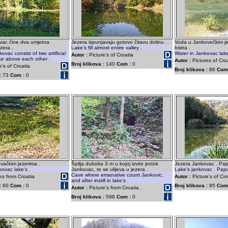
vac čine dva umjetna
Jezera ispunjavaju gotovo čitavu dolinu .
Voda u Jankovečkim j
zera .
Lake's fill almost entire valley .
bistra .
ovac consist of two artificial
Water in Jankovac lake'
Autor :
Picture's of Croatia
like above each other .
Autor :
Pictures of Cro
Broj klikova :
140
Com :
0
e's of Croatia
Broj klikova :
86
Com
:
73
Com :
0
vačkim jezerima .
Špilja duboka 3 m u kojoj izvire potok
Jezera Jankovac . Pap
kovac lake's .
Jankovac, te se ulijeva u jezera .
Lake's jankovac . Papu
Cave where emanative count Jankovic,
es from Croatia
Autor :
Picture's of Cro
and after instill in lake's .
:
60
Com :
0
Broj klikova :
95
Com
Autor :
Picture's from Croatia .
Broj klikova :
598
Com :
0