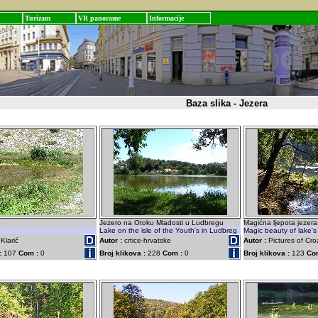
Turizam
VR panorame
Informacije
Baza slika - Jezera
o
Jezero na Otoku Mladosti u Ludbregu
Magićna ljepota jezera
Lake on the isle of the Youth's in Ludbreg
Magic beauty of lake's
Klarić
Autor :
crtice-hrvatske
Autor :
Pictures of Cro
:
107
Com :
0
Broj klikova :
228
Com :
0
Broj klikova :
123
Co