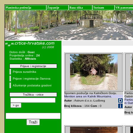
Planinska područja
Županije
Baza slika
Turizam
VR panoram
Dobro došli :
Gost
Posjetitelja online :
24
Statistika :
AWstats
Prijave i registracije
Prijava suradnika
Prijave i registracije članova
Ažuriranje podataka gradovi
Spomen područje na Kalničkom Gorju.
Partiz
Tražilica - crtice
Mention area on Kalnik Mountains.
Gabri
Partiz
Autor :
Astrum d.o.o.-Ludbreg
in Gab
Broj klikova :
164
Com :
0
Autor 
Broj k