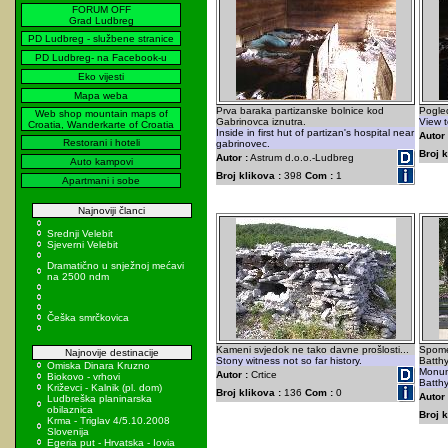
FORUM OFF
Grad Ludbreg
PD Ludbreg - službene stranice
PD Ludbreg- na Facebook-u
Eko vijesti
Mapa weba
Prva baraka partizanske bolnice kod
Pogled
Web shop mountain maps of
Gabrinovca iznutra.
View t
Croatia, Wanderkarte of Croatia
Inside in first hut of partizan's hospital near
Autor 
Restorani i hoteli
gabrinovec.
Broj k
Autor :
Astrum d.o.o.-Ludbreg
Auto kampovi
Broj klikova :
398
Com :
1
Apartmani i sobe
Najnoviji članci
Srednji Velebit
Sjeverni Velebit
Dramatično u snježnoj mećavi
na 2500 ndm
Češka smrčkovica
Kameni svjedok ne tako davne prošlosti...
Spome
Najnovije destinacije
Stony witness not so far history.
Batth
Omiska Dinara Kruzno
Monume
Autor :
Crtice
Biokovo - vrhovi
Batth
Križevci - Kalnik (pl. dom)
Broj klikova :
136
Com :
0
Autor 
Ludbreška planinarska
obilaznica
Broj k
Krma - Triglav 4/5.10.2008
Slovenija
Egeria put - Hrvatska - Iovia