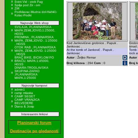
Sveti Vid - otok Pag
Spilja pod Zir - om
ZIR
Podkilavac-Mudna dol-Hahlići-
Kolac-Podki
Najnovije Web shop
SVILAJA, PLANINARSKA
MAPA ZEMLJOVID,1:25000,
HGSS
PROMINA , PLANINARSKA
MAPA, ZEMLJOVID , 1:25000
Kod Jankovićeve grobnice . Papuk .
Grobni
, HGSS
Jankovac .
iznad 
OTOK RAB , PLANINARSKA
At the tomb of Janković . Papuk .
Tomb o
MAPA, ZEMLJOVID, 1:25000
Jankovac .
rock a
, HGSS
BRAČ BIKE, BICIKLOM PO
Autor :
Željko Remar
Autor 
BRAČU, MAPA 1:45000,
Broj klikova :
294
Com :
0
Broj k
HGSS
DINARA-TROGLAVSKA
SKUPINA-ZAPAD
,PLANINARSKA
MAPA,1:25000
Najnovije kampovi
admin1
camp mlaska
CAMP SEGET
CAMP VRANJICA
BELVEDERE
Diana & Josip
Interesantni linkovi
Planinarski forum
Destinacije po gledanosti