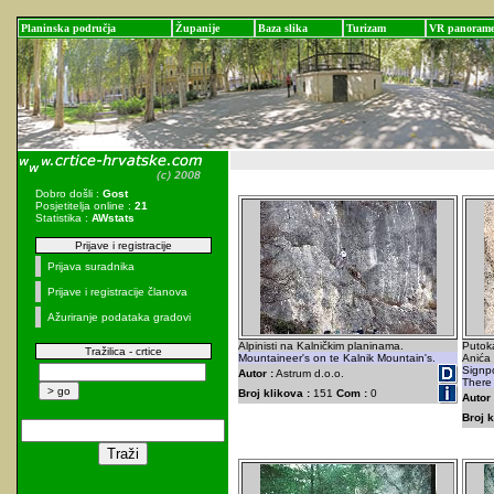
Planinska područja
Županije
Baza slika
Turizam
VR panoram
Dobro došli :
Gost
Posjetitelja online :
21
Statistika :
AWstats
Prijave i registracije
Prijava suradnika
Prijave i registracije članova
Ažuriranje podataka gradovi
Alpinisti na Kalničkim planinama.
Putok
Tražilica - crtice
Mountaineer's on te Kalnik Mountain's.
Anića 
Signpo
Autor :
Astrum d.o.o.
There 
Broj klikova :
151
Com :
0
Autor 
Broj k