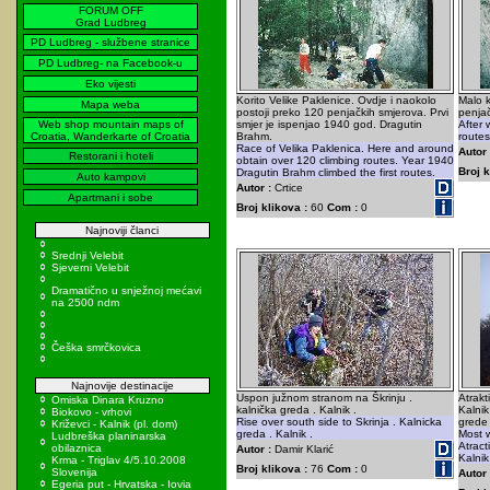
FORUM OFF
Grad Ludbreg
PD Ludbreg - službene stranice
PD Ludbreg- na Facebook-u
Eko vijesti
Korito Velike Paklenice. Ovdje i naokolo
Malo k
Mapa weba
postoji preko 120 penjačkih smjerova. Prvi
penjač
Web shop mountain maps of
smjer je ispenjao 1940 god. Dragutin
After 
Croatia, Wanderkarte of Croatia
Brahm.
route
Race of Velika Paklenica. Here and around
Autor 
Restorani i hoteli
obtain over 120 climbing routes. Year 1940
Broj k
Dragutin Brahm climbed the first routes.
Auto kampovi
Autor :
Crtice
Apartmani i sobe
Broj klikova :
60
Com :
0
Najnoviji članci
Srednji Velebit
Sjeverni Velebit
Dramatično u snježnoj mećavi
na 2500 ndm
Češka smrčkovica
Najnovije destinacije
Uspon južnom stranom na Škrinju .
Atrakt
Omiska Dinara Kruzno
kalnička greda . Kalnik .
Kalni
Biokovo - vrhovi
Rise over south side to Skrinja . Kalnicka
grede 
Križevci - Kalnik (pl. dom)
greda . Kalnik .
Most w
Ludbreška planinarska
Atrac
obilaznica
Autor :
Damir Klarić
Kalnik
Krma - Triglav 4/5.10.2008
Broj klikova :
76
Com :
0
Slovenija
Autor 
Egeria put - Hrvatska - Iovia