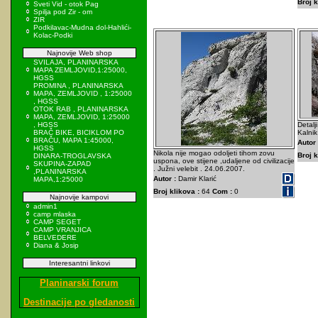
Broj k
Sveti Vid - otok Pag
Spilja pod Zir - om
ZIR
Podkilavac-Mudna dol-Hahlići-
Kolac-Podki
Najnovije Web shop
SVILAJA, PLANINARSKA
MAPA ZEMLJOVID,1:25000,
HGSS
PROMINA , PLANINARSKA
MAPA, ZEMLJOVID , 1:25000
, HGSS
OTOK RAB , PLANINARSKA
MAPA, ZEMLJOVID, 1:25000
, HGSS
Detalj
BRAČ BIKE, BICIKLOM PO
Kalnik
BRAČU, MAPA 1:45000,
Autor 
HGSS
Nikola nije mogao odoljeti tihom zovu
Broj k
DINARA-TROGLAVSKA
uspona, ove stijene ,udaljene od civilizacije
SKUPINA-ZAPAD
. Južni velebit . 24.06.2007.
,PLANINARSKA
Autor :
Damir Klarić
MAPA,1:25000
Broj klikova :
64
Com :
0
Najnovije kampovi
admin1
camp mlaska
CAMP SEGET
CAMP VRANJICA
BELVEDERE
Diana & Josip
Interesantni linkovi
Planinarski forum
Destinacije po gledanosti