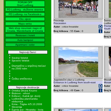
FORUM OFF
Grad Ludbreg
PD Ludbreg - službene stranice
PD Ludbreg- na Facebook-u
Eko vijesti
Procesija
Šetnic
Procession
Ludbr
Mapa weba
Prome
Autor :
crtice-hrvatske
Web shop mountain maps of
Youth'
Croatia, Wanderkarte of Croatia
Broj klikova :
55
Com :
0
Autor 
Restorani i hoteli
Broj k
Auto kampovi
Apartmani i sobe
Najnoviji članci
Srednji Velebit
Sjeverni Velebit
Dramatično u snježnoj mećavi
na 2500 ndm
Češka smrčkovica
Jugoistočni ulaz u Ludbreg
Mozai
Entrance in Ludbreg from south-east
Mosai
Autor :
crtice hrvatske
Autor 
Najnovije destinacije
Broj klikova :
49
Com :
0
Broj k
Omiska Dinara Kruzno
Biokovo - vrhovi
Križevci - Kalnik (pl. dom)
Ludbreška planinarska
obilaznica
Krma - Triglav 4/5.10.2008
Slovenija
Egeria put - Hrvatska - Iovia