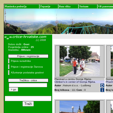
Planinska područja
Županije
Baza slika
Turizam
VR panoram
Dobro došli :
Gost
Posjetitelja online :
25
Statistika :
AWstats
Prijave i registracije
Prijava suradnika
Prijave i registracije članova
Ažuriranje podataka gradovi
Planinari u centru Gornje Rijeke.
Gornja
Tražilica - crtice
Climber's in center of Gornja Rijeka.
Pharma
Autor :
Astrum d.o.o. - Ludbreg
Autor 
Broj klikova :
111
Com :
0
Broj k