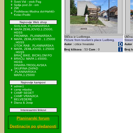
Sveti Vid - otok Pag
Spilja pod Zir - om
ZIR
Podkilavac-Mudna dol-Hahlići-
Kolac-Podki
Najnovije Web shop
SVILAJA, PLANINARSKA
MAPA ZEMLJOVID,1:25000,
HGSS
PROMINA , PLANINARSKA
Sličica iz Ludbrega.
Uličn
MAPA, ZEMLJOVID , 1:25000
Picture from tourism's place Ludbreg.
Street
, HGSS
Autor :
crtice hrvatske
Autor 
OTOK RAB , PLANINARSKA
MAPA, ZEMLJOVID, 1:25000
Broj klikova :
53
Com :
0
Broj k
, HGSS
BRAČ BIKE, BICIKLOM PO
BRAČU, MAPA 1:45000,
HGSS
DINARA-TROGLAVSKA
SKUPINA-ZAPAD
,PLANINARSKA
MAPA,1:25000
Najnovije kampovi
admin1
camp mlaska
CAMP SEGET
CAMP VRANJICA
BELVEDERE
Diana & Josip
Interesantni linkovi
Planinarski forum
Destinacije po gledanosti