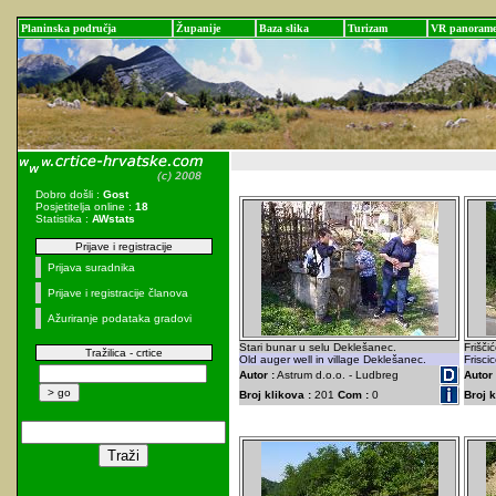
Planinska područja
Županije
Baza slika
Turizam
VR panoram
Dobro došli :
Gost
Posjetitelja online :
18
Statistika :
AWstats
Prijave i registracije
Prijava suradnika
Prijave i registracije članova
Ažuriranje podataka gradovi
Stari bunar u selu Deklešanec.
Frišči
Tražilica - crtice
Old auger well in village Deklešanec.
Frisci
Autor :
Astrum d.o.o. - Ludbreg
Autor 
Broj klikova :
201
Com :
0
Broj k