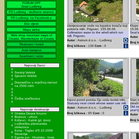
FORUM OFF
Grad Ludbreg
PD Ludbreg - službene stranice
PD Ludbreg- na Facebook-u
Eko vijesti
Usmjeravanje vode na lopatice kotača koji
Klupe 
pokreće mlin. Prigorec. 155.06.06.
15.06
Mapa weba
Collimation water to the whell which run
Seat's
Web shop mountain maps of
mill. Prigorec.
Autor 
Croatia, Wanderkarte of Croatia
Autor :
Astrum d.o.o. - Ludbreg
Broj k
Restorani i hoteli
Broj klikova :
139
Com :
0
Auto kampovi
Apartmani i sobe
Najnoviji članci
Srednji Velebit
Sjeverni Velebit
Dramatično u snježnoj mećavi
na 2500 ndm
Češka smrčkovica
Kipovi pored potoka čiju vodu koristi mlin.
Stari 
Statuary near creek whose water use mill.
(straž
Old mi
Autor :
Astrum d.o.o. - Ludbreg
Najnovije destinacije
year's
Broj klikova :
95
Com :
0
Omiska Dinara Kruzno
Autor 
Biokovo - vrhovi
Broj k
Križevci - Kalnik (pl. dom)
Ludbreška planinarska
obilaznica
Krma - Triglav 4/5.10.2008
Slovenija
Egeria put - Hrvatska - Iovia