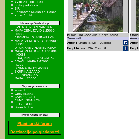
Sveti Vid - otok Pag
Spilja pod Zir - om
ZIR
Podkilavac-Mudna dol-Hahlići-
Kolac-Podki
Najnovije Web shop
SVILAJA, PLANINARSKA
MAPA ZEMLJOVID,1:25000,
HGSS
Isi mlin. Tonković vrilo. Gacka dolina.
Starin
PROMINA , PLANINARSKA
Same mill.
Attrac
MAPA, ZEMLJOVID , 1:25000
Autor :
Astrum d.o.o. - Ludbreg
Autor 
, HGSS
OTOK RAB , PLANINARSKA
Broj klikova :
262
Com :
0
Broj k
MAPA, ZEMLJOVID, 1:25000
, HGSS
BRAČ BIKE, BICIKLOM PO
BRAČU, MAPA 1:45000,
HGSS
DINARA-TROGLAVSKA
SKUPINA-ZAPAD
,PLANINARSKA
MAPA,1:25000
Najnovije kampovi
admin1
camp mlaska
CAMP SEGET
CAMP VRANJICA
BELVEDERE
Diana & Josip
Interesantni linkovi
Planinarski forum
Destinacije po gledanosti