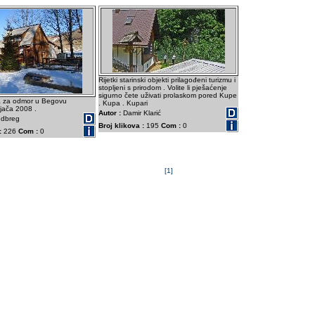
Rijetki starinski objekti prilagođeni turizmu i
stopljeni s prirodom . Volite li pješaćenje
sigurno čete uživati prolaskom pored Kupe
ca za odmor u Begovu
. Kupa . Kupari
ljača 2008 .
Autor :
Damir Klarić
dbreg
Broj klikova :
195
Com :
0
:
226
Com :
0
[1]