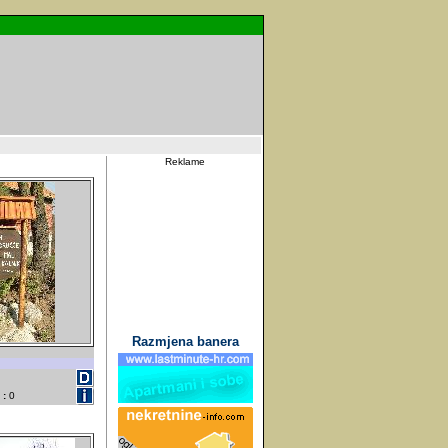
Reklame
Razmjena banera
 :
0