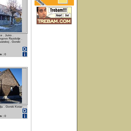
 . Jutro .
egovo Razdolje .
vatskoj . Gorski
m :
0
u . Gorski Kotar .
m :
0