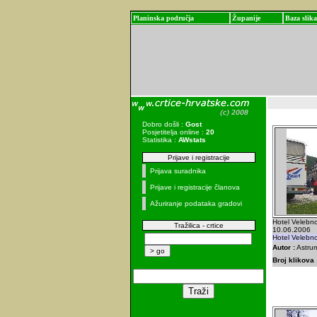
Planinska područja
Županije
Baza slika
Dobro došli :
Gost
Posjetitelja online :
20
Statistika :
AWstats
Prijave i registracije
Prijava suradnika
Prijave i registracije članova
Ažuriranje podataka gradovi
Hotel Velebno
Tražilica - crtice
10.06.2006
Hotel Velebno
Autor :
Astrum
Broj klikova 