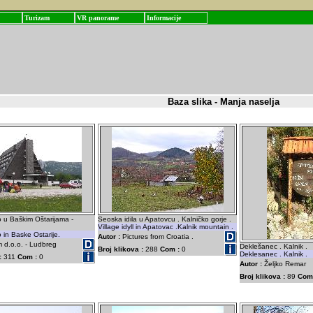
Turizam
VR panorame
Informacije
Baza slika - Manja naselja
 u Baškim Oštarijama -
Seoska idila u Apatovcu . Kalničko gorje .
Village idyll in Apatovac .Kalnik mountain .
 in Baske Ostarije.
Autor :
Pictures from Croatia .
 d.o.o. - Ludbreg
Deklešanec . Kalnik .
Broj klikova :
288
Com :
0
Deklesanec . Kalnik .
:
311
Com :
0
Autor :
Željko Remar
Broj klikova :
89
Com