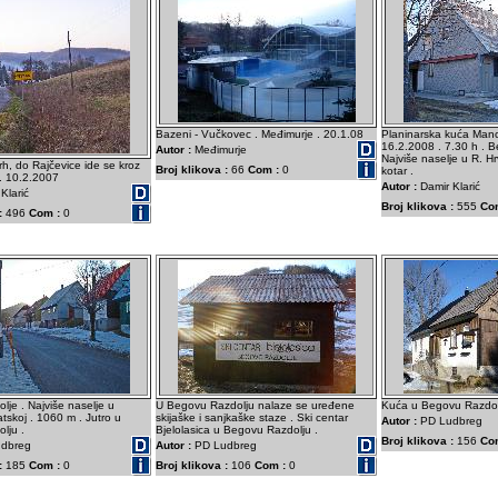
Bazeni - Vučkovec . Međimurje . 20.1.08
Planinarska kuća Mance
16.2.2008 . 7.30 h . B
Autor :
Međimurje
Najviše naselje u R. Hr
h, do Rajčevice ide se kroz
Broj klikova :
66
Com :
0
kotar .
. 10.2.2007
Autor :
Damir Klarić
Klarić
Broj klikova :
555
Co
:
496
Com :
0
je . Najviše naselje u
U Begovu Razdolju nalaze se uređene
Kuća u Begovu Razdolj
atskoj . 1060 m . Jutro u
skijaške i sanjkaške staze . Ski centar
Autor :
PD Ludbreg
lju .
Bjelolasica u Begovu Razdolju .
Broj klikova :
156
Co
dbreg
Autor :
PD Ludbreg
:
185
Com :
0
Broj klikova :
106
Com :
0