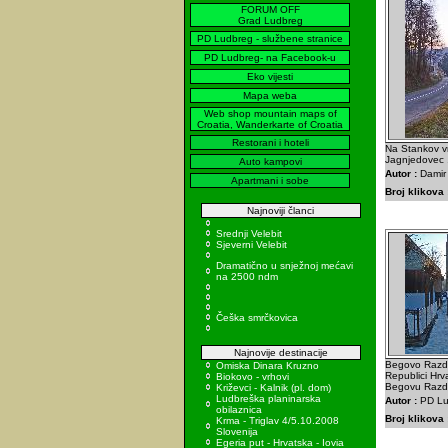
FORUM OFF
Grad Ludbreg
PD Ludbreg - službene stranice
PD Ludbreg- na Facebook-u
Eko vijesti
Mapa weba
Web shop mountain maps of
Croatia, Wanderkarte of Croatia
Restorani i hoteli
Na Stankov vr
Jagnjedovec 
Auto kampovi
Autor :
Damir 
Apartmani i sobe
Broj klikova 
Najnoviji članci
Srednji Velebit
Sjeverni Velebit
Dramatično u snježnoj mećavi
na 2500 ndm
Češka smrčkovica
Najnovije destinacije
Begovo Razdol
Omiska Dinara Kruzno
Republici Hrv
Biokovo - vrhovi
Begovu Razdo
Križevci - Kalnik (pl. dom)
Ludbreška planinarska
Autor :
PD Lu
obilaznica
Broj klikova 
Krma - Triglav 4/5.10.2008
Slovenija
Egeria put - Hrvatska - Iovia