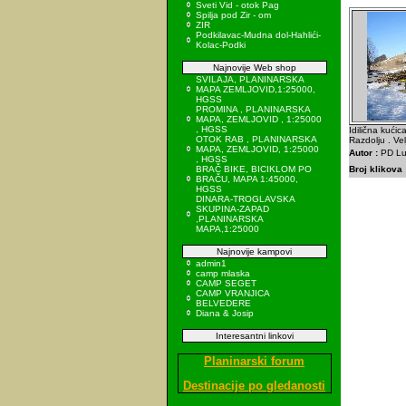
Sveti Vid - otok Pag
Spilja pod Zir - om
ZIR
Podkilavac-Mudna dol-Hahlići-
Kolac-Podki
Najnovije Web shop
SVILAJA, PLANINARSKA
MAPA ZEMLJOVID,1:25000,
HGSS
PROMINA , PLANINARSKA
MAPA, ZEMLJOVID , 1:25000
, HGSS
Idilična kući
OTOK RAB , PLANINARSKA
Razdolju . Ve
MAPA, ZEMLJOVID, 1:25000
Autor :
PD Lu
, HGSS
BRAČ BIKE, BICIKLOM PO
Broj klikova 
BRAČU, MAPA 1:45000,
HGSS
DINARA-TROGLAVSKA
SKUPINA-ZAPAD
,PLANINARSKA
MAPA,1:25000
Najnovije kampovi
admin1
camp mlaska
CAMP SEGET
CAMP VRANJICA
BELVEDERE
Diana & Josip
Interesantni linkovi
Planinarski forum
Destinacije po gledanosti