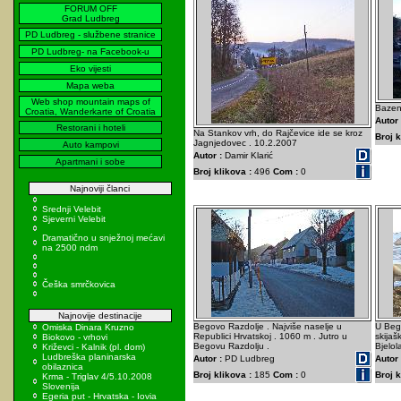
FORUM OFF
Grad Ludbreg
PD Ludbreg - službene stranice
PD Ludbreg- na Facebook-u
Eko vijesti
Mapa weba
Web shop mountain maps of
Bazeni
Croatia, Wanderkarte of Croatia
Autor 
Restorani i hoteli
Na Stankov vrh, do Rajčevice ide se kroz
Broj k
Jagnjedovec . 10.2.2007
Auto kampovi
Autor :
Damir Klarić
Apartmani i sobe
Broj klikova :
496
Com :
0
Najnoviji članci
Srednji Velebit
Sjeverni Velebit
Dramatično u snježnoj mećavi
na 2500 ndm
Češka smrčkovica
Najnovije destinacije
Begovo Razdolje . Najviše naselje u
U Beg
Omiska Dinara Kruzno
Republici Hrvatskoj . 1060 m . Jutro u
skijaš
Biokovo - vrhovi
Begovu Razdolju .
Bjelol
Križevci - Kalnik (pl. dom)
Ludbreška planinarska
Autor :
PD Ludbreg
Autor 
obilaznica
Broj klikova :
185
Com :
0
Broj k
Krma - Triglav 4/5.10.2008
Slovenija
Egeria put - Hrvatska - Iovia