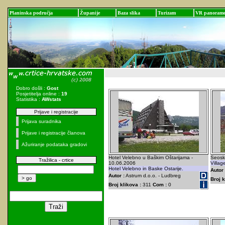
Planinska područja
Županije
Baza slika
Turizam
VR panoram
Dobro došli :
Gost
Posjetitelja online :
19
Statistika :
AWstats
Prijave i registracije
Prijava suradnika
Prijave i registracije članova
Ažuriranje podataka gradovi
Hotel Velebno u Baškim Oštarijama -
Seoska
Tražilica - crtice
10.06.2006
Villag
Hotel Velebno in Baske Ostarije.
Autor 
Autor :
Astrum d.o.o. - Ludbreg
Broj k
Broj klikova :
311
Com :
0