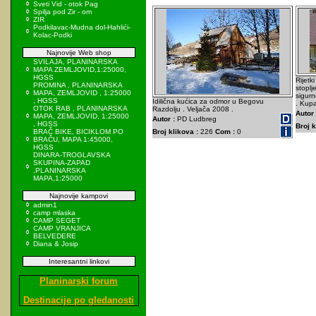
Sveti Vid - otok Pag
Spilja pod Zir - om
ZIR
Podkilavac-Mudna dol-Hahlići-
Kolac-Podki
Najnovije Web shop
SVILAJA, PLANINARSKA
MAPA ZEMLJOVID,1:25000,
HGSS
Rijetk
PROMINA , PLANINARSKA
stoplj
MAPA, ZEMLJOVID , 1:25000
sigurn
, HGSS
Idilična kućica za odmor u Begovu
. Kupa
OTOK RAB , PLANINARSKA
Razdolju . Veljača 2008 .
Autor 
MAPA, ZEMLJOVID, 1:25000
Autor :
PD Ludbreg
, HGSS
Broj k
BRAČ BIKE, BICIKLOM PO
Broj klikova :
226
Com :
0
BRAČU, MAPA 1:45000,
HGSS
DINARA-TROGLAVSKA
SKUPINA-ZAPAD
,PLANINARSKA
MAPA,1:25000
Najnovije kampovi
admin1
camp mlaska
CAMP SEGET
CAMP VRANJICA
BELVEDERE
Diana & Josip
Interesantni linkovi
Planinarski forum
Destinacije po gledanosti