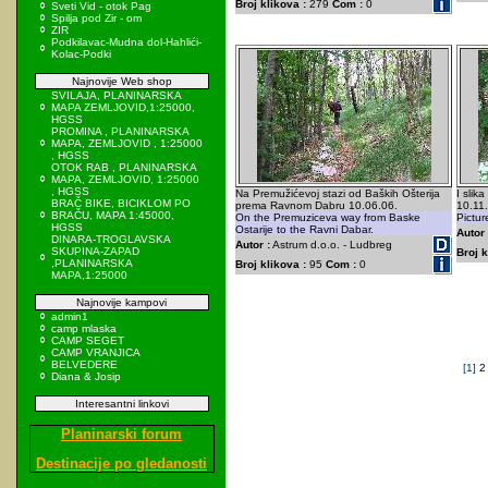
Broj klikova :
279
Com :
0
Sveti Vid - otok Pag
Spilja pod Zir - om
ZIR
Podkilavac-Mudna dol-Hahlići-
Kolac-Podki
Najnovije Web shop
SVILAJA, PLANINARSKA
MAPA ZEMLJOVID,1:25000,
HGSS
PROMINA , PLANINARSKA
MAPA, ZEMLJOVID , 1:25000
, HGSS
OTOK RAB , PLANINARSKA
MAPA, ZEMLJOVID, 1:25000
, HGSS
Na Premužićevoj stazi od Baških Ošterija
I sli
BRAČ BIKE, BICIKLOM PO
prema Ravnom Dabru 10.06.06.
10.11
BRAČU, MAPA 1:45000,
On the Premuziceva way from Baske
Pictu
HGSS
Ostarije to the Ravni Dabar.
Autor 
DINARA-TROGLAVSKA
Autor :
Astrum d.o.o. - Ludbreg
SKUPINA-ZAPAD
Broj k
,PLANINARSKA
Broj klikova :
95
Com :
0
MAPA,1:25000
Najnovije kampovi
admin1
camp mlaska
CAMP SEGET
CAMP VRANJICA
BELVEDERE
[1]
Diana & Josip
Interesantni linkovi
Planinarski forum
Destinacije po gledanosti