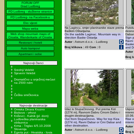
FORUM OFF
Grad Ludbreg
PD Ludbreg - službene stranice
PD Ludbreg- na Facebook-u
Eko vijesti
Na Lagincu, smjer planinarske staze prema
Putok
Mapa weba
Baškim Oštarijama.
desno 
Web shop mountain maps of
On the saddle Laginac. Mountain way in
Dabars
Croatia, Wanderkarte of Croatia
direction Baske Ostarija
Sign p
Ravni 
Autor :
Astrum d.o.o. - Ludbreg
Restorani i hoteli
Baske 
Broj klikova :
49
Com :
0
and D
Auto kampovi
Autor 
Apartmani i sobe
Broj k
Najnoviji članci
Srednji Velebit
Sjeverni Velebit
Dramatično u snježnoj mećavi
na 2500 ndm
Češka smrčkovica
Najnovije destinacije
Izlaz is Stupačinovog. Put prema Kizi
Uspon 
Omiska Dinara Kruzno
(1274 m), Ravnom Dabru Crnom Dabru i
intere
Biokovo - vrhovi
drugim destinacijama.
10.06
Križevci - Kalnik (pl. dom)
Out from Stupačinovo. Way for top Kiza
Rise o
Ludbreška planinarska
(1274 m), Ravni Dabar or Crni Dabar and
intere
obilaznica
other destination.
Krma - Triglav 4/5.10.2008
Autor 
Slovenija
Autor :
Astrum d.o.o. - Ludbreg
Broj k
Egeria put - Hrvatska - Iovia