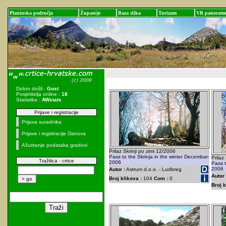
Planinska područja
Županije
Baza slika
Turizam
VR panoram
Dobro došli :
Gost
Posjetitelja online :
18
Statistika :
AWstats
Prijave i registracije
Prijava suradnika
Prijave i registracije članova
Ažuriranje podataka gradovi
Prilaz Skrinji po zimi 12/2006
Pass to the Skrinja in the winter Decembar-
Prilaz
Tražilica - crtice
2006
Pass t
2006
Autor :
Astrum d.o.o. - Ludbreg
Autor 
Broj klikova :
104
Com :
0
Broj k