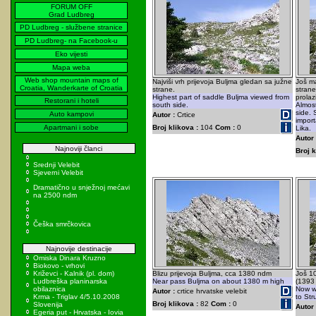
FORUM OFF
Grad Ludbreg
PD Ludbreg - službene stranice
PD Ludbreg- na Facebook-u
Eko vijesti
Mapa weba
Web shop mountain maps of
Najviši vrh prijevoja Buljma gledan sa južne
Još ma
Croatia, Wanderkarte of Croatia
strane.
strane
Highest part of saddle Buljma viewed from
prolaz
Restorani i hoteli
south side.
Almost
side.
Auto kampovi
Autor :
Crtice
impor
Apartmani i sobe
Broj klikova :
104
Com :
0
Lika.
Autor 
Najnoviji članci
Broj k
Srednji Velebit
Sjeverni Velebit
Dramatično u snježnoj mećavi
na 2500 ndm
Češka smrčkovica
Najnovije destinacije
Omiska Dinara Kruzno
Biokovo - vrhovi
Križevci - Kalnik (pl. dom)
Blizu prijevoja Buljma, cca 1380 ndm
Još 1
Ludbreška planinarska
Near pass Buljma on about 1380 m high
(1393
obilaznica
Now we
Autor :
crtice hrvatske velebit
Krma - Triglav 4/5.10.2008
to Str
Broj klikova :
82
Com :
0
Slovenija
Autor 
Egeria put - Hrvatska - Iovia