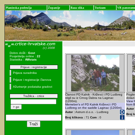
Planinska područja
Županije
Baza slika
Turizam
VR panoram
Dobro došli :
Gost
Posjetitelja online :
22
Statistika :
AWstats
Prijave i registracije
Prijava suradnika
Prijave i registracije članova
Ažuriranje podataka gradovi
Članovi PD Kalnik - Križevci i PD Ludbreg
Pogled
Tražilica - crtice
stigli su iz Crnog Dabra na Laginac
dolazi
(1200m).
View f
Memeber's of PD Kalnik Križevci i PD
from B
Ludbreg on the saddle Laginac (1200m).
Autor 
Autor :
Astrum d.o.o. - Ludbreg
Broj k
Broj klikova :
71
Com :
0