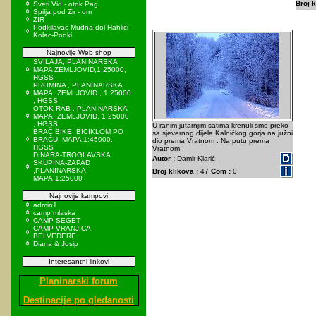
Broj k
Sveti Vid - otok Pag
Spilja pod Zir - om
ZIR
Podkilavac-Mudna dol-Hahlići-
Kolac-Podki
Najnovije Web shop
SVILAJA, PLANINARSKA
MAPA ZEMLJOVID,1:25000,
HGSS
PROMINA , PLANINARSKA
MAPA, ZEMLJOVID , 1:25000
, HGSS
OTOK RAB , PLANINARSKA
MAPA, ZEMLJOVID, 1:25000
, HGSS
U ranim jutarnjim satima krenuli smo preko
BRAČ BIKE, BICIKLOM PO
sa sjevernog dijela Kalničkog gorja na južni
BRAČU, MAPA 1:45000,
dio prema Vratnom . Na putu prema
HGSS
Vratnom .
DINARA-TROGLAVSKA
Autor :
Damir Klarić
SKUPINA-ZAPAD
,PLANINARSKA
Broj klikova :
47
Com :
0
MAPA,1:25000
Najnovije kampovi
admin1
camp mlaska
CAMP SEGET
CAMP VRANJICA
BELVEDERE
Diana & Josip
Interesantni linkovi
Planinarski forum
Destinacije po gledanosti