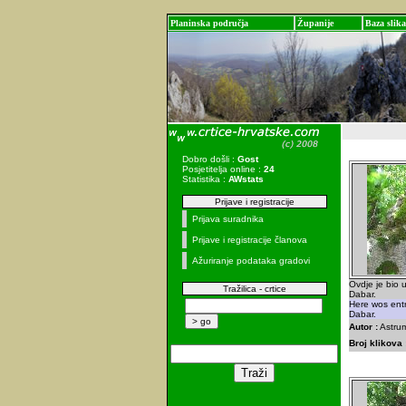
Planinska područja
Županije
Baza slika
Dobro došli :
Gost
Posjetitelja online :
24
Statistika :
AWstats
Prijave i registracije
Prijava suradnika
Prijave i registracije članova
Ažuriranje podataka gradovi
Ovdje je bio 
Tražilica - crtice
Dabar.
Here wos entr
Dabar.
Autor :
Astrum
Broj klikova 