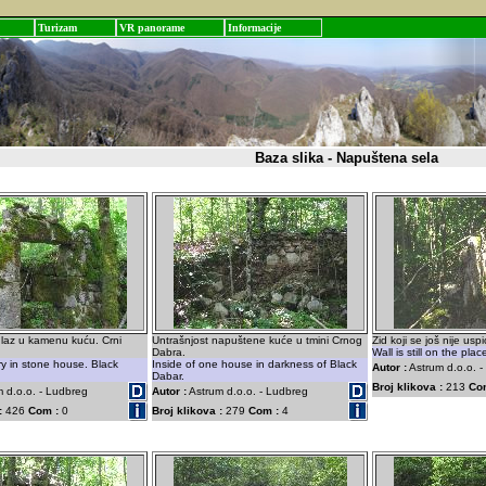
Turizam
VR panorame
Informacije
Baza slika - Napuštena sela
ulaz u kamenu kuću. Crni
Untrašnjost napuštene kuće u tmini Crnog
Zid koji se još nije uspi
Dabra.
Wall is still on the pla
y in stone house. Black
Inside of one house in darkness of Black
Autor :
Astrum d.o.o. 
Dabar.
Broj klikova :
213
Co
 d.o.o. - Ludbreg
Autor :
Astrum d.o.o. - Ludbreg
:
426
Com :
0
Broj klikova :
279
Com :
4