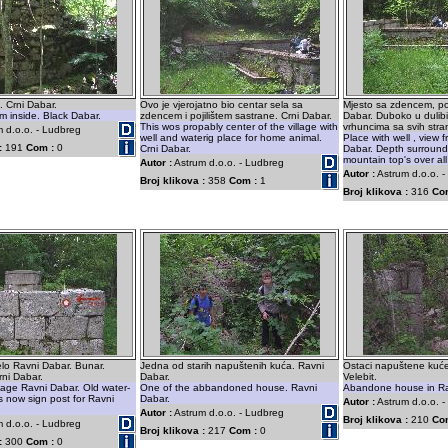
a. Crni Dabar.
Ovo je vjerojatno bio centar sela sa
Mjesto sa zdencem, po
m inside. Black Dabar.
zdencem i pojilištem sastrane. Crni Dabar.
Dabar. Duboko u dulibi
This wos propably center of the village with
vrhuncima sa svih stra
 d.o.o. - Ludbreg
well and waterig place for home animal.
Place with well , view 
:
191
Com :
0
Crni Dabar.
Dabar. Depth surround
mountain top's over all
Autor :
Astrum d.o.o. - Ludbreg
Autor :
Astrum d.o.o. 
Broj klikova :
358
Com :
1
Broj klikova :
316
Co
lo Ravni Dabar. Bunar.
Jedna od starih napuštenih kuća. Ravni
Ostaci napuštene kuće
ni Dabar.
Dabar.
Velebit.
age Ravni Dabar. Old water-
One of the abbandoned house. Ravni
Abandone house in Rav
is now sign post for Ravni
Dabar.
Autor :
Astrum d.o.o. 
Autor :
Astrum d.o.o. - Ludbreg
Broj klikova :
210
Co
 d.o.o. - Ludbreg
Broj klikova :
217
Com :
0
:
300
Com :
0