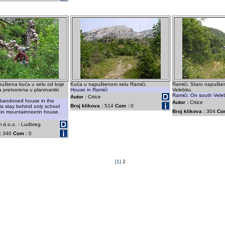
puštena kuća u selu od koje
Kuća u napuštenom selu Ramići.
Ramići. Staro napušte
a pretvorena u planinarski
House in Ramići
Velebitu.
Ramići. On south Veleb
Autor :
Crtice
bandoned house in the
Autor :
Crtice
Broj klikova :
514
Com :
0
 is stay behind only school
Broj klikova :
304
Co
in mountainneerin house.
 d.o.o. - Ludbreg
:
340
Com :
0
[1]
2