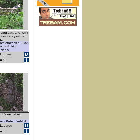
gled sastrane. Crni
 okruženoj visokim
na.
from other side. Black
ed with high
 side's.
- Ludbreg
m :
0
. Ravni dabar.
ni Dabar. Velebit.
- Ludbreg
m :
0