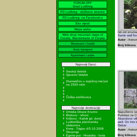
FORUM OFF
Grad Ludbreg
PD Ludbreg - službene stranice
PD Ludbreg- na Facebook-u
Eko vijesti
Mapa weba
Isti zid iznutr
Web shop mountain maps of
Same wall fro
Croatia, Wanderkarte of Croatia
Autor :
Astrum
Restorani i hoteli
Broj klikova 
Auto kampovi
Apartmani i sobe
Najnoviji članci
Srednji Velebit
Sjeverni Velebit
Dramatično u snježnoj mećavi
na 2500 ndm
Češka smrčkovica
Najnovije destinacije
Omiska Dinara Kruzno
Napušteno se
Biokovo - vrhovi
Putokaz za Cr
Križevci - Kalnik (pl. dom)
Abandone vill
Ludbreška planinarska
well. On him 
obilaznica
Dabar.
Krma - Triglav 4/5.10.2008
Autor :
Astrum
Slovenija
Broj klikova 
Egeria put - Hrvatska - Iovia