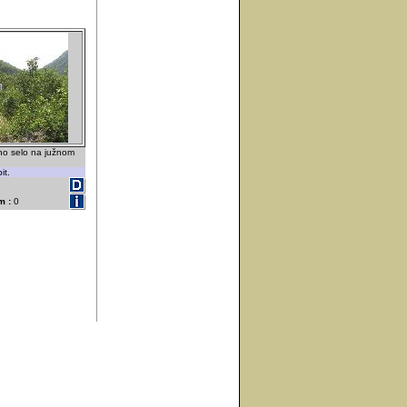
no selo na južnom
it.
m :
0