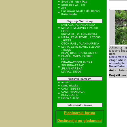
Sveti Vid - otok Pag
Spilja pod Zir - om
ZIR
Podkilavac-Mudna dol-Hahlići-
Kolac-Podki
Najnovije Web shop
SVILAJA, PLANINARSKA
MAPA ZEMLJOVID,1:25000,
HGSS
PROMINA , PLANINARSKA
MAPA, ZEMLJOVID , 1:25000
, HGSS
OTOK RAB , PLANINARSKA
MAPA, ZEMLJOVID, 1:25000
Još jedna na
, HGSS
je jedino škol
BRAČ BIKE, BICIKLOM PO
dom.
BRAČU, MAPA 1:45000,
One's more a
HGSS
village where
DINARA-TROGLAVSKA
now adapted 
SKUPINA-ZAPAD
Ravni Dabar.
,PLANINARSKA
Autor :
Astrum
MAPA,1:25000
Broj klikova 
Najnovije kampovi
admin1
camp mlaska
CAMP SEGET
CAMP VRANJICA
BELVEDERE
Diana & Josip
Interesantni linkovi
Planinarski forum
Destinacije po gledanosti