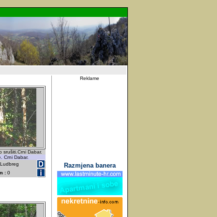
Reklame
o srušiti.Crni Dabar.
ce. Crni Dabar.
- Ludbreg
Razmjena banera
m :
0