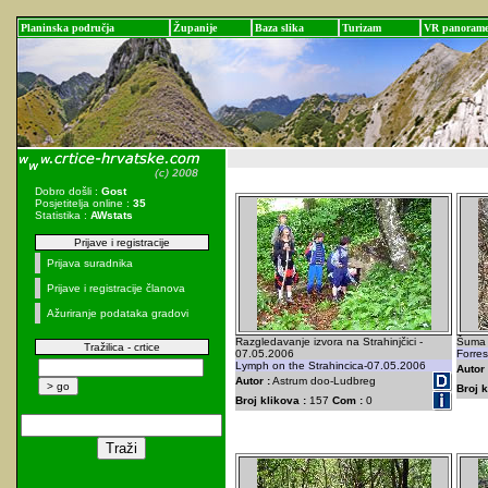
Planinska područja
Županije
Baza slika
Turizam
VR panoram
Dobro došli :
Gost
Posjetitelja online :
35
Statistika :
AWstats
Prijave i registracije
Prijava suradnika
Prijave i registracije članova
Ažuriranje podataka gradovi
Razgledavanje izvora na Strahinjčici -
Šuma 
Tražilica - crtice
07.05.2006
Forres
Lymph on the Strahincica-07.05.2006
Autor 
Autor :
Astrum doo-Ludbreg
Broj k
Broj klikova :
157
Com :
0