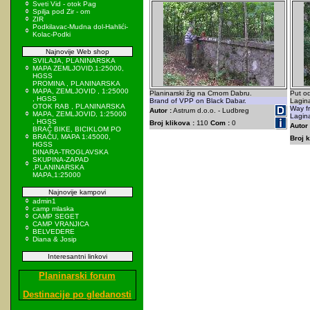
Sveti Vid - otok Pag
Spilja pod Zir - om
ZIR
Podkilavac-Mudna dol-Hahlići-
Kolac-Podki
Najnovije Web shop
SVILAJA, PLANINARSKA
MAPA ZEMLJOVID,1:25000,
HGSS
PROMINA , PLANINARSKA
MAPA, ZEMLJOVID , 1:25000
Planinarski žig na Crnom Dabru.
Put o
, HGSS
Brand of VPP on Black Dabar.
Lagin
OTOK RAB , PLANINARSKA
Way f
Autor :
Astrum d.o.o. - Ludbreg
MAPA, ZEMLJOVID, 1:25000
Lagin
, HGSS
Broj klikova :
110
Com :
0
Autor 
BRAČ BIKE, BICIKLOM PO
BRAČU, MAPA 1:45000,
Broj k
HGSS
DINARA-TROGLAVSKA
SKUPINA-ZAPAD
,PLANINARSKA
MAPA,1:25000
Najnovije kampovi
admin1
camp mlaska
CAMP SEGET
CAMP VRANJICA
BELVEDERE
Diana & Josip
Interesantni linkovi
Planinarski forum
Destinacije po gledanosti