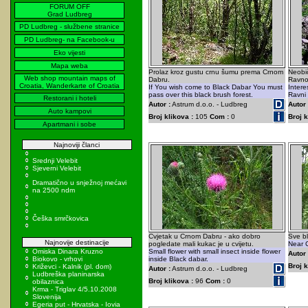
FORUM OFF
Grad Ludbreg
PD Ludbreg - službene stranice
PD Ludbreg- na Facebook-u
Eko vijesti
Mapa weba
Prolaz kroz gustu crnu šumu prema Crnom
Neobič
Web shop mountain maps of
Dabru.
Ravno
Croatia, Wanderkarte of Croatia
If You wish come to Black Dabar You must
Inter
pass over this black brush forest.
Ravni
Restorani i hoteli
Autor :
Astrum d.o.o. - Ludbreg
Autor 
Auto kampovi
Broj klikova :
105
Com :
0
Broj k
Apartmani i sobe
Najnoviji članci
Srednji Velebit
Sjeverni Velebit
Dramatično u snježnoj mećavi
na 2500 ndm
Češka smrčkovica
Cvjetak u Crnom Dabru - ako dobro
Sve b
Najnovije destinacije
pogledate mali kukac je u cvijetu.
Near C
Omiska Dinara Kruzno
Small flower with small insect inside flower
Autor 
Biokovo - vrhovi
inside Black dabar.
Broj k
Križevci - Kalnik (pl. dom)
Autor :
Astrum d.o.o. - Ludbreg
Ludbreška planinarska
Broj klikova :
96
Com :
0
obilaznica
Krma - Triglav 4/5.10.2008
Slovenija
Egeria put - Hrvatska - Iovia