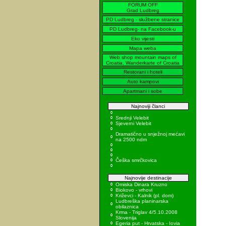
FORUM OFF
Grad Ludbreg
PD Ludbreg - službene stranice
PD Ludbreg- na Facebook-u
Eko vijesti
Mapa weba
Web shop mountain maps of
Croatia, Wanderkarte of Croatia
Restorani i hoteli
Auto kampovi
Apartmani i sobe
Najnoviji članci
Srednji Velebit
Sjeverni Velebit
Dramatično u snježnoj mećavi
na 2500 ndm
Češka smrčkovica
Najnovije destinacije
Omiska Dinara Kruzno
Biokovo - vrhovi
Križevci - Kalnik (pl. dom)
Ludbreška planinarska
obilaznica
Krma - Triglav 4/5.10.2008
Slovenija
Egeria put - Hrvatska - Iovia