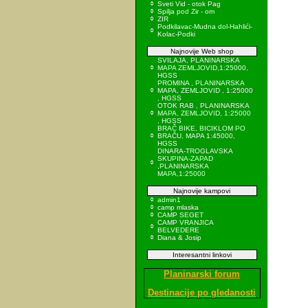
Sveti Vid - otok Pag
Spilja pod Zir - om
ZIR
Podkilavac-Mudna dol-Hahlići-
Kolac-Podki
Najnovije Web shop
SVILAJA, PLANINARSKA
MAPA ZEMLJOVID,1:25000,
HGSS
PROMINA , PLANINARSKA
MAPA, ZEMLJOVID , 1:25000
, HGSS
OTOK RAB , PLANINARSKA
MAPA, ZEMLJOVID, 1:25000
, HGSS
BRAČ BIKE, BICIKLOM PO
BRAČU, MAPA 1:45000,
HGSS
DINARA-TROGLAVSKA
SKUPINA-ZAPAD
,PLANINARSKA
MAPA,1:25000
Najnovije kampovi
admin1
camp mlaska
CAMP SEGET
CAMP VRANJICA
BELVEDERE
Diana & Josip
Interesantni linkovi
Planinarski forum
Destinacije po gledanosti