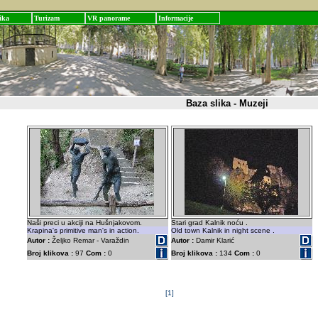
ika
Turizam
VR panorame
Informacije
Baza slika - Muzeji
Naši preci u akciji na Hušnjakovom.
Stari grad Kalnik noću .
Krapina's primitive man's in action.
Old town Kalnik in night scene .
Autor :
Željko Remar - Varaždin
Autor :
Damir Klarić
Broj klikova :
97
Com :
0
Broj klikova :
134
Com :
0
[1]