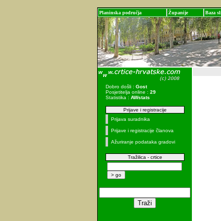
Planinska područja
Županije
Baza sl
Dobro došli :
Gost
Posjetitelja online :
29
Statistika :
AWstats
Prijave i registracije
Prijava suradnika
Prijave i registracije članova
Ažuriranje podataka gradovi
Tražilica - crtice