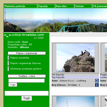
Planinska područja
Županije
Baza slika
Turizam
VR panoram
Dobro došli :
Gost
Posjetitelja online :
27
Statistika :
AWstats
Prijave i registracije
Prijava suradnika
Prijave i registracije članova
Ažuriranje podataka gradovi
Vrh Kanclin
Pogled
Tražilica - crtice
Top Kanclin
Lookou
Autor :
Astrum d.o.o. - Ludbreg
Autor 
Broj klikova :
54
Com :
1
Broj k