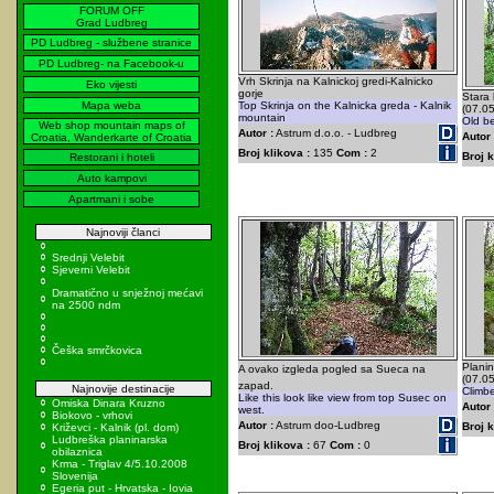
FORUM OFF
Grad Ludbreg
PD Ludbreg - službene stranice
PD Ludbreg- na Facebook-u
Vrh Skrinja na Kalnickoj gredi-Kalnicko
Eko vijesti
gorje
Stara 
Mapa weba
Top Skrinja on the Kalnicka greda - Kalnik
(07.0
mountain
Old be
Web shop mountain maps of
Autor :
Astrum d.o.o. - Ludbreg
Autor 
Croatia, Wanderkarte of Croatia
Broj klikova :
135
Com :
2
Broj k
Restorani i hoteli
Auto kampovi
Apartmani i sobe
Najnoviji članci
Srednji Velebit
Sjeverni Velebit
Dramatično u snježnoj mećavi
na 2500 ndm
Češka smrčkovica
Planin
A ovako izgleda pogled sa Sueca na
(07.0
zapad.
Najnovije destinacije
Climbe
Like this look like view from top Susec on
Omiska Dinara Kruzno
Autor 
west.
Biokovo - vrhovi
Autor :
Astrum doo-Ludbreg
Broj k
Križevci - Kalnik (pl. dom)
Ludbreška planinarska
Broj klikova :
67
Com :
0
obilaznica
Krma - Triglav 4/5.10.2008
Slovenija
Egeria put - Hrvatska - Iovia