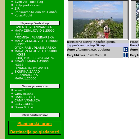
Sveti Vid - otok Pag
Spilja pod Zir - om
ZIR
Podkilavac-Mudna dol-Hahlići-
Kolac-Podki
Najnovije Web shop
SVILAJA, PLANINARSKA
MAPA ZEMLJOVID,1:25000,
HGSS
PROMINA , PLANINARSKA
MAPA, ZEMLJOVID , 1:25000
Izletnici na Škrinji. Kalnička greda.
Prilaz
, HGSS
Tripper's on the top Škrinja.
Pass t
OTOK RAB , PLANINARSKA
Autor :
Astrum d.o.o.-Ludbreg
Autor 
MAPA, ZEMLJOVID, 1:25000
, HGSS
Broj klikova :
140
Com :
0
Broj k
BRAČ BIKE, BICIKLOM PO
BRAČU, MAPA 1:45000,
HGSS
DINARA-TROGLAVSKA
SKUPINA-ZAPAD
,PLANINARSKA
MAPA,1:25000
Najnovije kampovi
admin1
camp mlaska
CAMP SEGET
CAMP VRANJICA
BELVEDERE
Diana & Josip
Interesantni linkovi
Planinarski forum
Destinacije po gledanosti