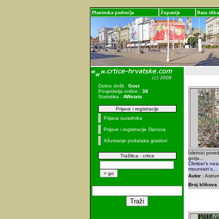
Planinska područja
Županije
Baza slika
Dobro došli :
Gost
Posjetitelja online :
38
Statistika :
AWstats
Prijave i registracije
Prijava suradnika
Prijave i registracije članova
Ažuriranje podataka gradovi
Izletnici por
Tražilica - crtice
gorju...
Climber's nea
mountain's...
Autor :
Astrum
Broj klikova 