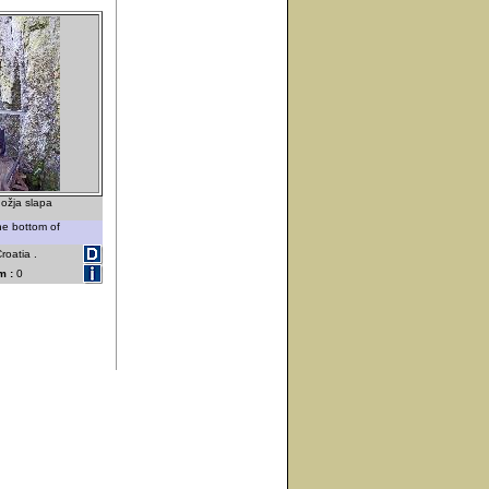
nožja slapa
the bottom of
roatia .
m :
0