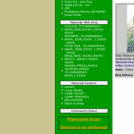
Sveti Vid - otok Pag
Spilja pod Zir - om
ZIR
Podkilavac-Mudna dol-Hahlići-
Kolac-Podki
Najnovije Web shop
SVILAJA, PLANINARSKA
MAPA ZEMLJOVID,1:25000,
HGSS
PROMINA , PLANINARSKA
MAPA, ZEMLJOVID , 1:25000
, HGSS
OTOK RAB , PLANINARSKA
MAPA, ZEMLJOVID, 1:25000
, HGSS
Slap Skakava
BRAČ BIKE, BICIKLOM PO
Jankovečke d
BRAČU, MAPA 1:45000,
Waterfall Sk
HGSS
valley Jankov
DINARA-TROGLAVSKA
SKUPINA-ZAPAD
Autor :
Crtice
,PLANINARSKA
Broj klikova 
MAPA,1:25000
Najnovije kampovi
admin1
camp mlaska
CAMP SEGET
CAMP VRANJICA
BELVEDERE
Diana & Josip
Interesantni linkovi
Planinarski forum
Destinacije po gledanosti