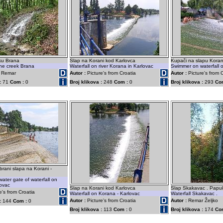
ku Brana
Slap na Korani kod Karlovca
Kupači na slapu Koran
the creek Brana
Waterfall on river Korana in Karlovac
Swimmer on waterfall 
o Remar
Autor :
Picture's from Croatia
Autor :
Picture's from 
:
71
Com :
0
Broj klikova :
248
Com :
0
Broj klikova :
293
Co
rani slapa na Korani -
ater gate of waterfall on
lovac
Slap na Korani kod Karlovca
Slap Skakavac . Papuk
e's from Croatia
Waterfall on Korana - Karlovac
Waterfall Skakavac .
Autor :
Picture's from Croatia
Autor :
Remar Željko
:
144
Com :
0
Broj klikova :
113
Com :
0
Broj klikova :
174
Co