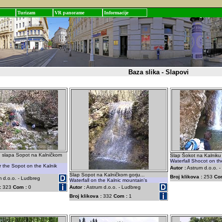
Turizam
VR panorame
Informacije
Baza slika - Slapovi
ed slapa Sopot na Kalničkom
Slap Šokot na Kalniku 
Waterfall Shocot on th
r the Sopot on the Kalnik
Autor :
Astrum d.o.o. 
Slap Sopot na Kalničkom gorju...
Broj klikova :
253
Co
 d.o.o. - Ludbreg
Waterfall on the Kalnic mountain's
:
323
Com :
0
Autor :
Astrum d.o.o. - Ludbreg
Broj klikova :
332
Com :
1