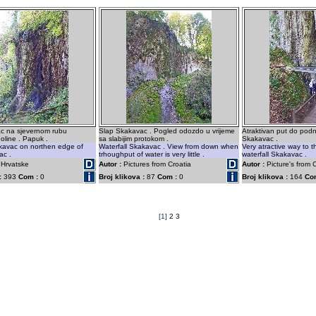
c na sjevernom rubu
Slap Skakavac . Pogled odozdo u vrijeme
Atraktivan put do pod
oline . Papuk .
sa slabijim protokom .
Skakavac .
akavac on northen edge of
Waterfall Skakavac . View from down when
Very atractive way to 
ac .
trhoughput of water is very little .
waterfall Skakavac .
 Hrvatske
Autor :
Pictures from Croatia
Autor :
Picture's from C
:
393
Com :
0
Broj klikova :
87
Com :
0
Broj klikova :
164
Co
[1]
2
3