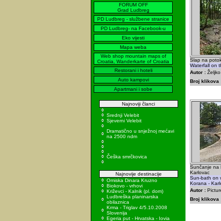
FORUM OFF
Grad Ludbreg
PD Ludbreg - službene stranice
PD Ludbreg- na Facebook-u
Eko vijesti
Mapa weba
Web shop mountain maps of
Slap na poto
Croatia, Wanderkarte of Croatia
Waterfall on 
Restorani i hoteli
Autor :
Željk
Auto kampovi
Broj klikova 
Apartmani i sobe
Najnoviji članci
Srednji Velebit
Sjeverni Velebit
Dramatično u snježnoj mećavi
na 2500 ndm
Češka smrčkovica
Sunčanje na b
Karlovac
Najnovije destinacije
Sun-bath on w
Omiska Dinara Kruzno
Korana - Kar
Biokovo - vrhovi
Autor :
Pictur
Križevci - Kalnik (pl. dom)
Ludbreška planinarska
Broj klikova 
obilaznica
Krma - Triglav 4/5.10.2008
Slovenija
Egeria put - Hrvatska - Iovia