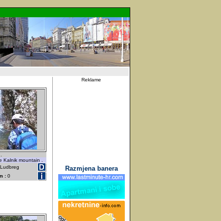
Reklame
.
e Kalnik mountain .
- Ludbreg
Razmjena banera
m :
0