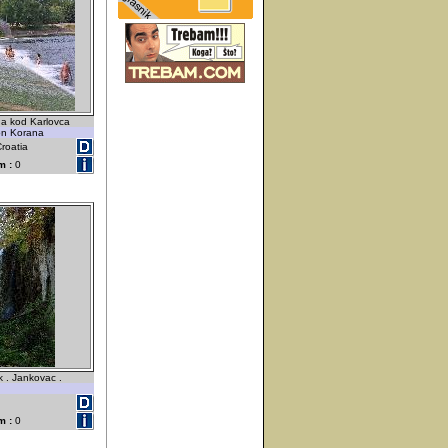
a kod Karlovca
on Korana
Croatia
m :
0
 . Jankovac .
m :
0