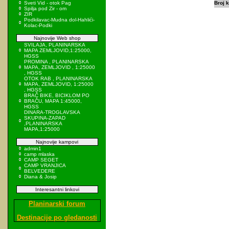
Sveti Vid - otok Pag
Broj k
Spilja pod Zir - om
ZIR
Podkilavac-Mudna dol-Hahlići-
Kolac-Podki
Najnovije Web shop
SVILAJA, PLANINARSKA
MAPA ZEMLJOVID,1:25000,
HGSS
PROMINA , PLANINARSKA
MAPA, ZEMLJOVID , 1:25000
, HGSS
OTOK RAB , PLANINARSKA
MAPA, ZEMLJOVID, 1:25000
, HGSS
BRAČ BIKE, BICIKLOM PO
BRAČU, MAPA 1:45000,
HGSS
DINARA-TROGLAVSKA
SKUPINA-ZAPAD
,PLANINARSKA
MAPA,1:25000
Najnovije kampovi
admin1
camp mlaska
CAMP SEGET
CAMP VRANJICA
BELVEDERE
Diana & Josip
Interesantni linkovi
Planinarski forum
Destinacije po gledanosti