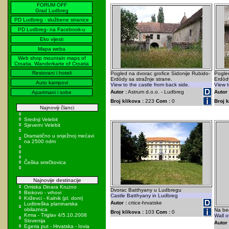
FORUM OFF
Grad Ludbreg
PD Ludbreg - službene stranice
PD Ludbreg- na Facebook-u
Eko vijesti
Mapa weba
Web shop mountain maps of
Croatia, Wanderkarte of Croatia
Restorani i hoteli
Pogled na dvorac grofice Sidonije Rubido-
Pogled
Erdödy sa stražnje strane.
Erdödy
Auto kampovi
View to the castle from back side.
View t
Autor :
Astrum d.o.o. - Ludbreg
Autor 
Apartmani i sobe
Broj klikova :
223
Com :
0
Broj k
Najnoviji članci
Srednji Velebit
Sjeverni Velebit
Dramatično u snježnoj mećavi
na 2500 ndm
Češka smrčkovica
Najnovije destinacije
Omiska Dinara Kruzno
Dvorac Batthyany u Ludbregu
Biokovo - vrhovi
Castle Batthyany in Ludbreg
Križevci - Kalnik (pl. dom)
Autor :
crtice-hrvatske
Ludbreška planinarska
obilaznica
Na be
Broj klikova :
103
Com :
0
Krma - Triglav 4/5.10.2008
Wall o
Slovenija
Autor 
Egeria put - Hrvatska - Iovia