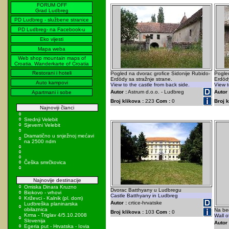
FORUM OFF
Grad Ludbreg
PD Ludbreg - službene stranice
PD Ludbreg- na Facebook-u
Eko vijesti
Mapa weba
Web shop mountain maps of
Croatia, Wanderkarte of Croatia
Restorani i hoteli
Pogled na dvorac grofice Sidonije Rubido-
Pogled
Erdödy sa stražnje strane.
Erdödy
Auto kampovi
View to the castle from back side.
View t
Autor :
Astrum d.o.o. - Ludbreg
Autor 
Apartmani i sobe
Broj klikova :
223
Com :
0
Broj k
Najnoviji članci
Srednji Velebit
Sjeverni Velebit
Dramatično u snježnoj mećavi
na 2500 ndm
Češka smrčkovica
Najnovije destinacije
Omiska Dinara Kruzno
Dvorac Batthyany u Ludbregu
Biokovo - vrhovi
Castle Batthyany in Ludbreg
Križevci - Kalnik (pl. dom)
Autor :
crtice-hrvatske
Ludbreška planinarska
obilaznica
Na be
Broj klikova :
103
Com :
0
Krma - Triglav 4/5.10.2008
Wall o
Slovenija
Autor 
Egeria put - Hrvatska - Iovia