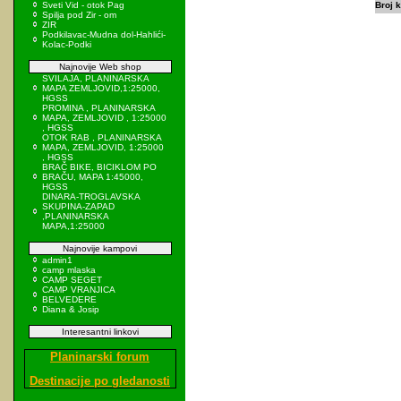
Sveti Vid - otok Pag
Broj k
Spilja pod Zir - om
ZIR
Podkilavac-Mudna dol-Hahlići-
Kolac-Podki
Najnovije Web shop
SVILAJA, PLANINARSKA
MAPA ZEMLJOVID,1:25000,
HGSS
PROMINA , PLANINARSKA
MAPA, ZEMLJOVID , 1:25000
, HGSS
OTOK RAB , PLANINARSKA
MAPA, ZEMLJOVID, 1:25000
, HGSS
BRAČ BIKE, BICIKLOM PO
BRAČU, MAPA 1:45000,
HGSS
DINARA-TROGLAVSKA
SKUPINA-ZAPAD
,PLANINARSKA
MAPA,1:25000
Najnovije kampovi
admin1
camp mlaska
CAMP SEGET
CAMP VRANJICA
BELVEDERE
Diana & Josip
Interesantni linkovi
Planinarski forum
Destinacije po gledanosti