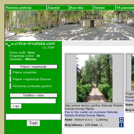
Planinska područja
Županije
Baza slika
Turizam
VR panoram
Dobro došli :
Gost
Posjetitelja online :
36
Statistika :
AWstats
Prijave i registracije
Prijava suradnika
Prijave i registracije članova
Ažuriranje podataka gradovi
Pogled
Tražilica - crtice
Rubid
Fronti
Autor 
Ulaz prema dvorcu grofice Sidonije Rubido-
Erdödy-Gornja Rijeka.
Broj k
Pas to the castle od countess Sidonije
Rubido-Erdödy-Gornja Rijeka.
Autor :
Astrum d.o.o. - Ludbreg
Broj klikova :
228
Com :
1