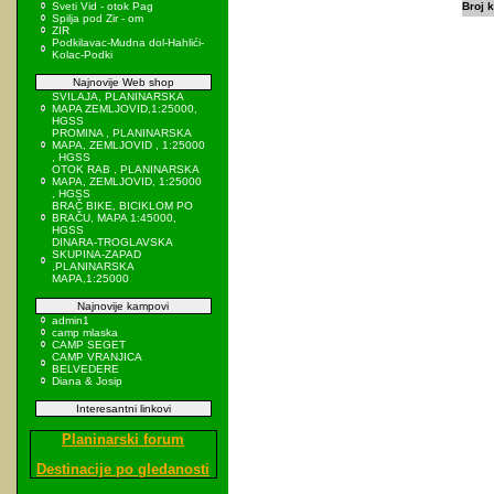
Sveti Vid - otok Pag
Broj k
Spilja pod Zir - om
ZIR
Podkilavac-Mudna dol-Hahlići-
Kolac-Podki
Najnovije Web shop
SVILAJA, PLANINARSKA
MAPA ZEMLJOVID,1:25000,
HGSS
PROMINA , PLANINARSKA
MAPA, ZEMLJOVID , 1:25000
, HGSS
OTOK RAB , PLANINARSKA
MAPA, ZEMLJOVID, 1:25000
, HGSS
BRAČ BIKE, BICIKLOM PO
BRAČU, MAPA 1:45000,
HGSS
DINARA-TROGLAVSKA
SKUPINA-ZAPAD
,PLANINARSKA
MAPA,1:25000
Najnovije kampovi
admin1
camp mlaska
CAMP SEGET
CAMP VRANJICA
BELVEDERE
Diana & Josip
Interesantni linkovi
Planinarski forum
Destinacije po gledanosti