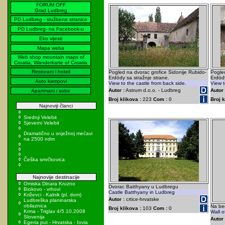
FORUM OFF
Grad Ludbreg
PD Ludbreg - službene stranice
PD Ludbreg- na Facebook-u
Eko vijesti
Mapa weba
Web shop mountain maps of
Croatia, Wanderkarte of Croatia
Restorani i hoteli
Pogled na dvorac grofice Sidonije Rubido-
Pogled
Erdödy sa stražnje strane.
Erdödy
Auto kampovi
View to the castle from back side.
View t
Autor :
Astrum d.o.o. - Ludbreg
Autor 
Apartmani i sobe
Broj klikova :
223
Com :
0
Broj k
Najnoviji članci
Srednji Velebit
Sjeverni Velebit
Dramatično u snježnoj mećavi
na 2500 ndm
Češka smrčkovica
Najnovije destinacije
Omiska Dinara Kruzno
Dvorac Batthyany u Ludbregu
Biokovo - vrhovi
Castle Batthyany in Ludbreg
Križevci - Kalnik (pl. dom)
Autor :
crtice-hrvatske
Ludbreška planinarska
obilaznica
Na be
Broj klikova :
103
Com :
0
Krma - Triglav 4/5.10.2008
Wall o
Slovenija
Autor 
Egeria put - Hrvatska - Iovia