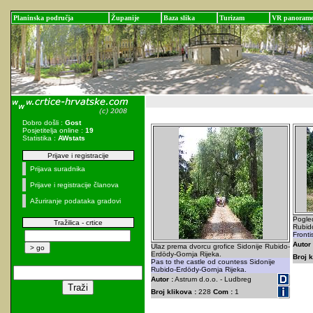
Planinska područja
Županije
Baza slika
Turizam
VR panoram
Dobro došli :
Gost
Posjetitelja online :
19
Statistika :
AWstats
Prijave i registracije
Prijava suradnika
Prijave i registracije članova
Ažuriranje podataka gradovi
Pogled
Tražilica - crtice
Rubid
Fronti
Autor 
Ulaz prema dvorcu grofice Sidonije Rubido-
Erdödy-Gornja Rijeka.
Broj k
Pas to the castle od countess Sidonije
Rubido-Erdödy-Gornja Rijeka.
Autor :
Astrum d.o.o. - Ludbreg
Broj klikova :
228
Com :
1