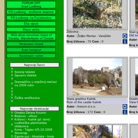
FORUM OFF
Grad Ludbreg
PD Ludbreg - službene stranice
PD Ludbreg- na Facebook-u
Eko vijesti
Mapa weba
Židovina .
Stari 
Web shop mountain maps of
Old to
Autor :
Željko Remar - Varaždin
Croatia, Wanderkarte of Croatia
Autor 
Broj klikova :
70
Com :
0
Restorani i hoteli
Broj k
Auto kampovi
Apartmani i sobe
Najnoviji članci
Srednji Velebit
Sjeverni Velebit
Dramatično u snježnoj mećavi
na 2500 ndm
Češka smrčkovica
Stara gradina Kalnik.
Gradin
Ruin of the castle Kalnik.
View f
Autor :
Astrum d.o.o.
Autor 
Najnovije destinacije
Broj klikova :
172
Com :
0
Broj k
Omiska Dinara Kruzno
Biokovo - vrhovi
Križevci - Kalnik (pl. dom)
Ludbreška planinarska
obilaznica
Krma - Triglav 4/5.10.2008
Slovenija
Egeria put - Hrvatska - Iovia