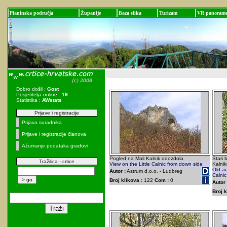
Planinska područja
Županije
Baza slika
Turizam
VR panoram
Dobro došli :
Gost
Posjetitelja online :
19
Statistika :
AWstats
Prijave i registracije
Prijava suradnika
Prijave i registracije članova
Ažuriranje podataka gradovi
Pogled na Mali Kalnik odozdola
Stari
Tražilica - crtice
View on the Little Calnic from down side
Kalni
Old au
Autor :
Astrum d.o.o. - Ludbreg
Calnic
Broj klikova :
122
Com :
0
Autor 
Broj k