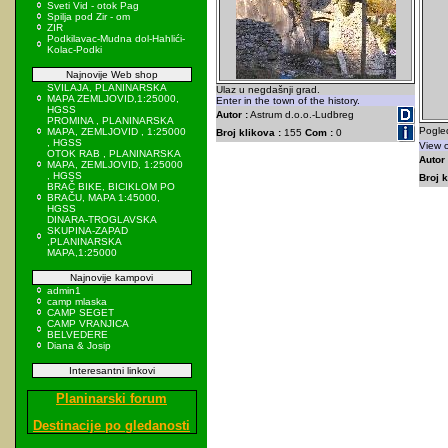
Sveti Vid - otok Pag
Spilja pod Zir - om
ZIR
Podkilavac-Mudna dol-Hahlići-
Kolac-Podki
Najnovije Web shop
SVILAJA, PLANINARSKA
Ulaz u negdašnji grad.
MAPA ZEMLJOVID,1:25000,
Enter in the town of the history.
HGSS
Autor :
Astrum d.o.o.-Ludbreg
PROMINA , PLANINARSKA
Pogled
MAPA, ZEMLJOVID , 1:25000
Broj klikova :
155
Com :
0
, HGSS
View 
OTOK RAB , PLANINARSKA
Autor 
MAPA, ZEMLJOVID, 1:25000
, HGSS
Broj k
BRAČ BIKE, BICIKLOM PO
BRAČU, MAPA 1:45000,
HGSS
DINARA-TROGLAVSKA
SKUPINA-ZAPAD
,PLANINARSKA
MAPA,1:25000
Najnovije kampovi
admin1
camp mlaska
CAMP SEGET
CAMP VRANJICA
BELVEDERE
Diana & Josip
Interesantni linkovi
Planinarski forum
Destinacije po gledanosti