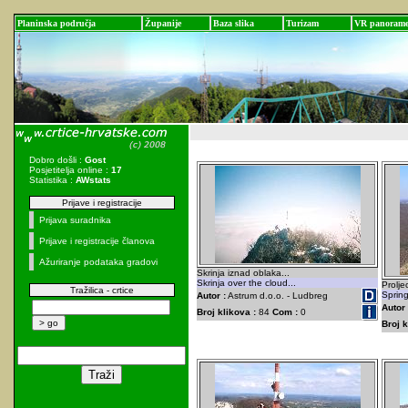
Planinska područja
Županije
Baza slika
Turizam
VR panoram
Dobro došli :
Gost
Posjetitelja online :
17
Statistika :
AWstats
Prijave i registracije
Prijava suradnika
Prijave i registracije članova
Ažuriranje podataka gradovi
Skrinja iznad oblaka...
Skrinja over the cloud...
Proljec
Tražilica - crtice
Spring
Autor :
Astrum d.o.o. - Ludbreg
Autor 
Broj klikova :
84
Com :
0
Broj k