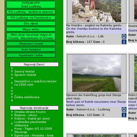
FORUM OFF
Grad Ludbreg
PD Ludbreg - službene stranice
PD Ludbreg- na Facebook-u
Eko vijesti
Na Vranilcu - pogled na Kalnicku gredu
Strahi
On the Vranilac-lookout to the Kalnicka
Mapa weba
Strahi
greda
Web shop mountain maps of
Autor 
Autor :
Astrum d.o.o. - Ldb
Croatia, Wanderkarte of Croatia
Broj k
Broj klikova :
167
Com :
0
Restorani i hoteli
Auto kampovi
Apartmani i sobe
Najnoviji članci
Srednji Velebit
Sjeverni Velebit
Dramatično u snježnoj mećavi
na 2500 ndm
Sjeverni dio Kalničkog gorja kod Slanja
Dobri 
Češka smrčkovica
pred oluju.
napuš
North part of Kalnik mountains near Slanje
Good K
before storm.
order 
Najnovije destinacije
abban
Autor :
Astrum d.o.o. - Ludbreg
Omiska Dinara Kruzno
Autor 
Broj klikova :
110
Com :
0
Biokovo - vrhovi
Broj k
Križevci - Kalnik (pl. dom)
Ludbreška planinarska
obilaznica
Krma - Triglav 4/5.10.2008
Slovenija
Egeria put - Hrvatska - Iovia