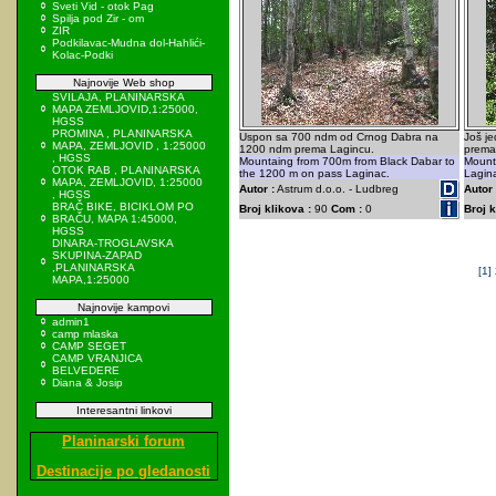
Sveti Vid - otok Pag
Spilja pod Zir - om
ZIR
Podkilavac-Mudna dol-Hahlići-
Kolac-Podki
Najnovije Web shop
SVILAJA, PLANINARSKA
MAPA ZEMLJOVID,1:25000,
HGSS
PROMINA , PLANINARSKA
Uspon sa 700 ndm od Crnog Dabra na
Još j
MAPA, ZEMLJOVID , 1:25000
1200 ndm prema Lagincu.
prema 
, HGSS
Mountaing from 700m from Black Dabar to
Mounta
OTOK RAB , PLANINARSKA
the 1200 m on pass Laginac.
Lagin
MAPA, ZEMLJOVID, 1:25000
Autor :
Astrum d.o.o. - Ludbreg
Autor 
, HGSS
BRAČ BIKE, BICIKLOM PO
Broj klikova :
90
Com :
0
Broj k
BRAČU, MAPA 1:45000,
HGSS
DINARA-TROGLAVSKA
SKUPINA-ZAPAD
,PLANINARSKA
[1]
MAPA,1:25000
Najnovije kampovi
admin1
camp mlaska
CAMP SEGET
CAMP VRANJICA
BELVEDERE
Diana & Josip
Interesantni linkovi
Planinarski forum
Destinacije po gledanosti