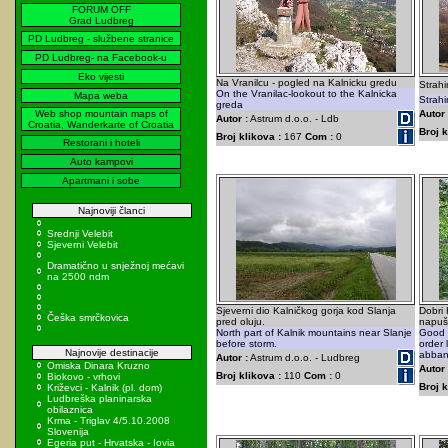
FORUM OFF
Grad Ludbreg
PD Ludbreg - službene stranice
PD Ludbreg- na Facebook-u
Eko vijesti
Na Vranilcu - pogled na Kalnicku gredu
Strahi
On the Vranilac-lookout to the Kalnicka
Mapa weba
Strahi
greda
Web shop mountain maps of
Autor 
Autor :
Astrum d.o.o. - Ldb
Croatia, Wanderkarte of Croatia
Broj k
Broj klikova :
167
Com :
0
Restorani i hoteli
Auto kampovi
Apartmani i sobe
Najnoviji članci
Srednji Velebit
Sjeverni Velebit
Dramatično u snježnoj mećavi
na 2500 ndm
Sjeverni dio Kalničkog gorja kod Slanja
Dobri 
Češka smrčkovica
pred oluju.
napuš
North part of Kalnik mountains near Slanje
Good K
before storm.
order 
Najnovije destinacije
abban
Autor :
Astrum d.o.o. - Ludbreg
Omiska Dinara Kruzno
Autor 
Broj klikova :
110
Com :
0
Biokovo - vrhovi
Broj k
Križevci - Kalnik (pl. dom)
Ludbreška planinarska
obilaznica
Krma - Triglav 4/5.10.2008
Slovenija
Egeria put - Hrvatska - Iovia