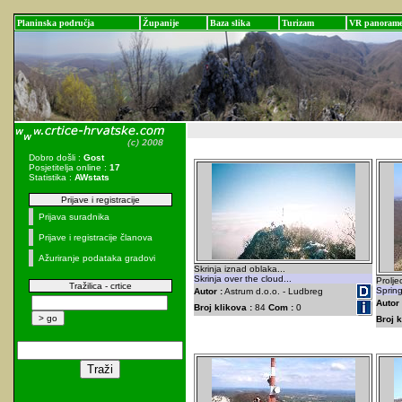
Planinska područja
Županije
Baza slika
Turizam
VR panoram
Dobro došli :
Gost
Posjetitelja online :
17
Statistika :
AWstats
Prijave i registracije
Prijava suradnika
Prijave i registracije članova
Ažuriranje podataka gradovi
Skrinja iznad oblaka...
Skrinja over the cloud...
Proljec
Tražilica - crtice
Spring
Autor :
Astrum d.o.o. - Ludbreg
Autor 
Broj klikova :
84
Com :
0
Broj k