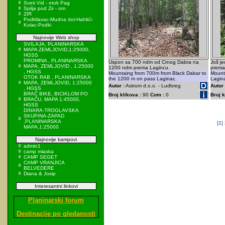
Sveti Vid - otok Pag
Spilja pod Zir - om
ZIR
Podkilavac-Mudna dol-Hahlići-
Kolac-Podki
Najnovije Web shop
SVILAJA, PLANINARSKA
MAPA ZEMLJOVID,1:25000,
HGSS
PROMINA , PLANINARSKA
Uspon sa 700 ndm od Crnog Dabra na
Još j
MAPA, ZEMLJOVID , 1:25000
1200 ndm prema Lagincu.
prema 
, HGSS
Mountaing from 700m from Black Dabar to
Mounta
OTOK RAB , PLANINARSKA
the 1200 m on pass Laginac.
Lagin
MAPA, ZEMLJOVID, 1:25000
Autor :
Astrum d.o.o. - Ludbreg
Autor 
, HGSS
BRAČ BIKE, BICIKLOM PO
Broj klikova :
90
Com :
0
Broj k
BRAČU, MAPA 1:45000,
HGSS
DINARA-TROGLAVSKA
SKUPINA-ZAPAD
,PLANINARSKA
[1]
MAPA,1:25000
Najnovije kampovi
admin1
camp mlaska
CAMP SEGET
CAMP VRANJICA
BELVEDERE
Diana & Josip
Interesantni linkovi
Planinarski forum
Destinacije po gledanosti