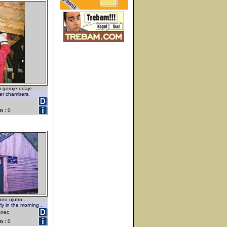
 gornje odaje.
er chambers.
m :
0
ano ujutro .
ly in the morning .
anec
m :
0