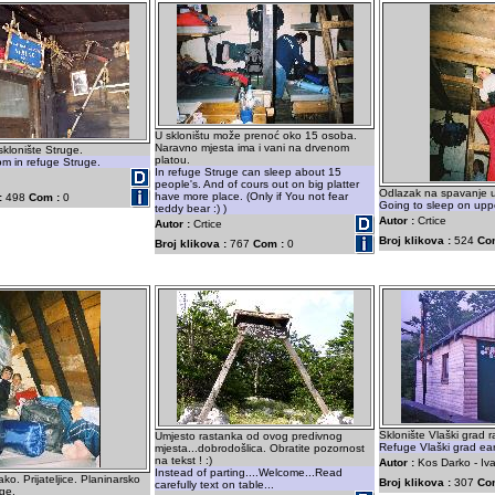
U skloništu može prenoć oko 15 osoba.
Naravno mjesta ima i vani na drvenom
sklonište Struge.
platou.
m in refuge Struge.
In refuge Struge can sleep about 15
people's. And of cours out on big platter
Odlazak na spavanje u
have more place. (Only if You not fear
:
498
Com :
0
Going to sleep on upp
teddy bear :) )
Autor :
Crtice
Autor :
Crtice
Broj klikova :
524
Co
Broj klikova :
767
Com :
0
Sklonište Vlaški grad r
Umjesto rastanka od ovog predivnog
Refuge Vlaški grad ear
mjesta...dobrodošlica. Obratite pozornost
na tekst ! :)
Autor :
Kos Darko - Iv
Instead of parting....Welcome...Read
ko. Prijateljice. Planinarsko
Broj klikova :
307
Co
carefully text on table...
uge.