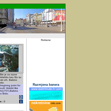
Reklame
ište je za razne
Velebitu kao što su
ski vrh, Babino
rdo.
Razmjena banera
begining point for
uth Velebit like
rh(1757),Babino
to Brdo.
m :
0