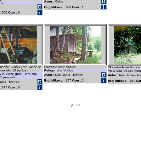
Autor :
Crtice
his.
Broj klikova :
706
Com :
1
:
706
Com :
0
loništu Vlaški grad. Može se
Skloniste Ivine Vodice .
Sklonište Ivine Vodice
otno oko 15 osoba .
Refuge Ivine Vodice.
View Ivine Vodice from
y in Vlaski grad. Here can
Autor :
Kos Darko - Ivanec
Autor :
Kos Darko - Iv
5 people's.
Broj klikova :
157
Com :
0
Broj klikova :
161
Co
rko - Ivanec
:
347
Com :
0
[1]
2
3