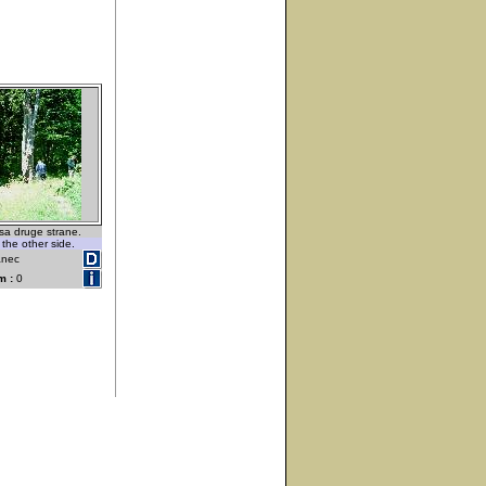
 sa druge strane.
 the other side.
anec
m :
0