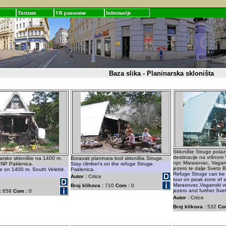
Turizam
VR panorame
Informacije
Baza slika - Planinarska skloništa
Sklonište Struge polaz
destinacije na vršnom 
arsko sklonište na 1400 m.
Boravak planinara kod skloništa Struge.
npr. Marasovac, Vagan
. NP Paklenica.
Stay climber's on the refuge Struge.
jezero te dalje Sveto B
e on 1400 m. South Velebit.
Paklenica.
Refuge Struge can be 
Autor :
Crtice
tour on peak zone of so
Marasovac,Vaganski v
Broj klikova :
710
Com :
0
jezero and further Sve
:
658
Com :
0
Autor :
Crtice
Broj klikova :
532
Co