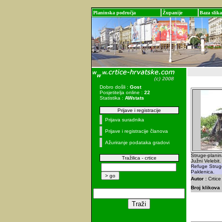
Planinska područja
Županije
Baza slika
Dobro došli :
Gost
Posjetitelja online :
22
Statistika :
AWstats
Prijave i registracije
Prijava suradnika
Prijave i registracije članova
Ažuriranje podataka gradovi
Struge-planin
Tražilica - crtice
Južni Velebit
Refuge Strug
Paklenica.
Autor :
Crtice
Broj klikova 