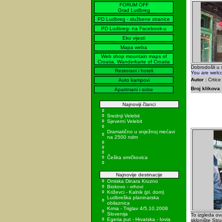
FORUM OFF
Grad Ludbreg
PD Ludbreg - službene stranice
PD Ludbreg- na Facebook-u
Eko vijesti
Mapa weba
Web shop mountain maps of
Croatia, Wanderkarte of Croatia
Dobrodošli u 
Restorani i hoteli
You are welco
Autor :
Crtice
Auto kampovi
Broj klikova 
Apartmani i sobe
Najnoviji članci
Srednji Velebit
Sjeverni Velebit
Dramatično u snježnoj mećavi
na 2500 ndm
Češka smrčkovica
Najnovije destinacije
Omiska Dinara Kruzno
Biokovo - vrhovi
Križevci - Kalnik (pl. dom)
Ludbreška planinarska
obilaznica
Krma - Triglav 4/5.10.2008
Slovenija
To izgleda ova
Egeria put - Hrvatska - Iovia
sklonište Str