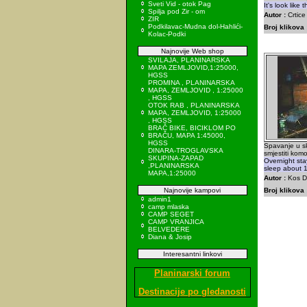
Sveti Vid - otok Pag
It's look like t
Spilja pod Zir - om
Autor :
Crtice
ZIR
Podkilavac-Mudna dol-Hahlići-
Broj klikova 
Kolac-Podki
Najnovije Web shop
SVILAJA, PLANINARSKA
MAPA ZEMLJOVID,1:25000,
HGSS
PROMINA , PLANINARSKA
MAPA, ZEMLJOVID , 1:25000
, HGSS
OTOK RAB , PLANINARSKA
MAPA, ZEMLJOVID, 1:25000
, HGSS
BRAČ BIKE, BICIKLOM PO
BRAČU, MAPA 1:45000,
HGSS
Spavanje u sk
DINARA-TROGLAVSKA
smjestiti kom
SKUPINA-ZAPAD
Overnight sta
,PLANINARSKA
sleep about 1
MAPA,1:25000
Autor :
Kos Da
Najnovije kampovi
Broj klikova 
admin1
camp mlaska
CAMP SEGET
CAMP VRANJICA
BELVEDERE
Diana & Josip
Interesantni linkovi
Planinarski forum
Destinacije po gledanosti