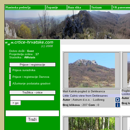
Planinska područja
Županije
Baza slika
Turizam
VR panoram
Dobro došli :
Gost
Posjetitelja online :
17
Statistika :
AWstats
Prijave i registracije
Prijava suradnika
Prijave i registracije članova
Ažuriranje podataka gradovi
Pogled
Mali Kalnik-pogled iz Dekleanca
Tražilica - crtice
Lookou
Little Calnic-view from Deklesanec
Autor 
Autor :
Astrum d.o.o. - Ludbreg
Broj k
Broj klikova :
207
Com :
0