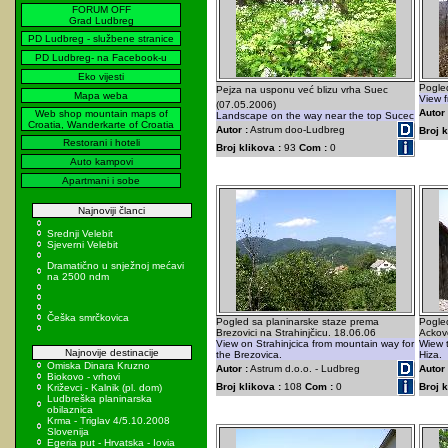
FORUM OFF
Grad Ludbreg
PD Ludbreg - službene stranice
PD Ludbreg- na Facebook-u
Eko vijesti
Pogle
Pejza na usponu već blizu vrha Suec
Mapa weba
View f
(07.05.2006)
Autor 
Web shop mountain maps of
Landscape on the way near the top Sucec
Croatia, Wanderkarte of Croatia
Autor :
Astrum doo-Ludbreg
Broj k
Restorani i hoteli
Broj klikova :
93
Com :
0
Auto kampovi
Apartmani i sobe
Najnoviji članci
Srednji Velebit
Sjeverni Velebit
Dramatično u snježnoj mećavi
na 2500 ndm
Češka smrčkovica
Pogled sa planinarske staze prema
Pogle
Brezovici na Strahinjčicu. 18.06.06
Ackovo
View on Strahinjcica from mountain way for
Wiew t
Najnovije destinacije
the Brezovica.
Hiza.
Omiska Dinara Kruzno
Autor :
Astrum d.o.o. - Ludbreg
Autor 
Biokovo - vrhovi
Broj klikova :
108
Com :
0
Broj k
Križevci - Kalnik (pl. dom)
Ludbreška planinarska
obilaznica
Krma - Triglav 4/5.10.2008
Slovenija
Egeria put - Hrvatska - Iovia