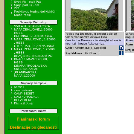
Sveti Vid - otok Pag
Spilja pod Zir - om
ZIR
Podkilavac-Mudna dol-Hahlići-
Kolac-Podki
Najnovije Web shop
SVILAJA, PLANINARSKA
MAPA ZEMLJOVID,1:25000,
HGSS
Pogled na Brezovicu u smjeru gdje se
Iz Ra
PROMINA , PLANINARSKA
nalazi planinarska Ačkova Hiža.
napuš
MAPA, ZEMLJOVID , 1:25000
View to the Brezovica in straight where is
Aband
, HGSS
mountain house Ackova hiza.
Autor 
OTOK RAB , PLANINARSKA
Autor :
Astrum d.o.o.-Ludbreg
MAPA, ZEMLJOVID, 1:25000
Broj k
, HGSS
Broj klikova :
99
Com :
0
BRAČ BIKE, BICIKLOM PO
BRAČU, MAPA 1:45000,
HGSS
DINARA-TROGLAVSKA
SKUPINA-ZAPAD
,PLANINARSKA
MAPA,1:25000
Najnovije kampovi
admin1
camp mlaska
CAMP SEGET
CAMP VRANJICA
BELVEDERE
Diana & Josip
Interesantni linkovi
Planinarski forum
Destinacije po gledanosti