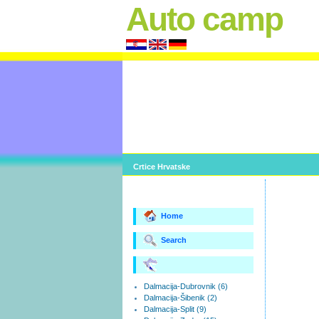
Auto camp
Crtice Hrvatske
Home
Search
Dalmacija-Dubrovnik (6)
Dalmacija-Šibenik (2)
Dalmacija-Split (9)