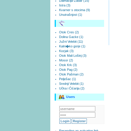
Dalmacija-Zadar (15)
Istra (3)
Kvarner s otocima (9)
Unutrašnjost (1)
Otok Cres (2)
Dolina Gacke (1)
Južni Velebit (11)
Kalni�ko gorje (1)
Kozjak (3)
Otok Mali Lošinj (3)
Mosor (2)
Otok Krk (3)
Otok Pag (2)
Otok Pašman (2)
Pelješac (1)
Srednji Velebit (1)
Učka i Ćićarija (2)
Users
Resending an activation link