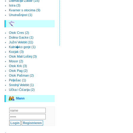
Dalmacija-Zadar (15)
Istra (3)
Kvarner s otocima (9)
Unutrašnjost (1)
Otok Cres (2)
Dolina Gacke (1)
Južni Velebit (11)
Kalni�ko gorje (1)
Kozjak (3)
Otok Mali Lošinj (3)
Mosor (2)
Otok Krk (3)
Otok Pag (2)
Otok Pašman (2)
Pelješac (1)
Srednji Velebit (1)
Učka i Ćićarija (2)
Mann